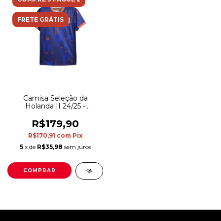
FRETE GRÁTIS
Camisa Seleção da
Holanda II 24/25 -
Torcedor Nike Masculina -
Azul com detalhes em
R$179,90
laranja
R$170,91
com
Pix
5
x de
R$35,98
sem juros
COMPRAR