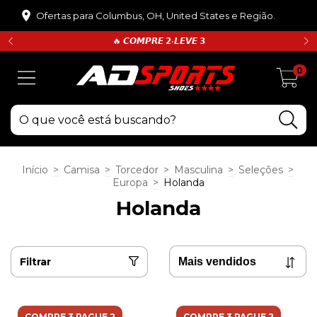
Ofertas para Columbus, OH, United States e Região.
🔥 𝘾𝙊𝙈𝙋𝙍𝙀 𝟮•𝙇𝙀𝙑𝙀 𝟯
0
Início
>
Camisa
>
Torcedor
>
Masculina
>
Seleções
>
Europa
>
Holanda
Holanda
Filtrar
COMPRE 3 PAGUE 2
COMPRE 3 PAGUE 2