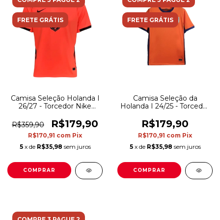
FRETE GRÁTIS
FRETE GRÁTIS
Camisa Seleção Holanda I
Camisa Seleção da
26/27 - Torcedor Nike
Holanda I 24/25 - Torcedor
Masculina - Laranja
Nike Masculina - Laranja
com detalhes em azul
R$179,90
R$179,90
R$359,90
R$170,91
com
Pix
R$170,91
com
Pix
5
x de
R$35,98
sem juros
5
x de
R$35,98
sem juros
COMPRAR
COMPRAR
COMPRE 3 PAGUE 2