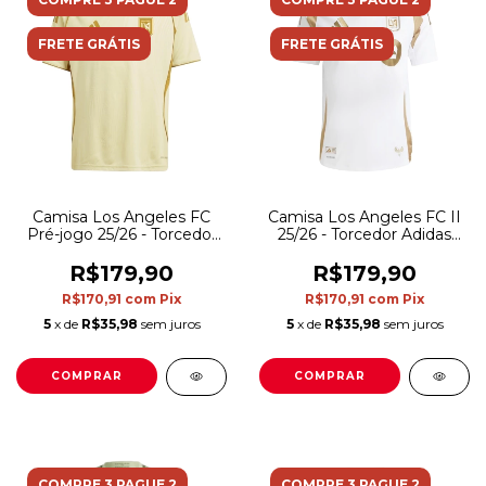
FRETE GRÁTIS
FRETE GRÁTIS
Camisa Los Angeles FC
Camisa Los Angeles FC II
Pré-jogo 25/26 - Torcedor
25/26 - Torcedor Adidas
Adidas Masculina -
Masculina - Branca com
Amarela
detalhes em dourado
R$179,90
R$179,90
R$170,91
com
Pix
R$170,91
com
Pix
5
x de
R$35,98
sem juros
5
x de
R$35,98
sem juros
COMPRAR
COMPRAR
COMPRE 3 PAGUE 2
COMPRE 3 PAGUE 2