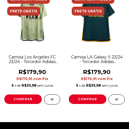
FRETE GRÁTIS
FRETE GRÁTIS
Camisa Los Angeles FC
Camisa LA Galaxy II 23/24
23/24 - Torcedor Adidas
- Torcedor Adidas
Masculina - Verde com
Masculina - Verde com
detalhes em preto e
detalhes em vermelho e
R$179,90
R$179,90
branco
amarelo
R$170,91
com
Pix
R$170,91
com
Pix
5
x de
R$35,98
sem juros
5
x de
R$35,98
sem juros
COMPRAR
COMPRAR