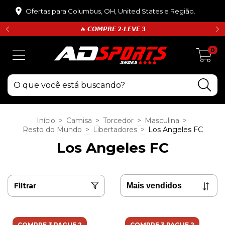
Ofertas para Columbus, OH, United States e Região.
🔥 𝘾𝙊𝙈𝙋𝙍𝙀 𝟮•𝙇𝙀𝙑𝙀 𝟯
0
Início
>
Camisa
>
Torcedor
>
Masculina
>
Resto do Mundo
>
Libertadores
>
Los Angeles FC
Los Angeles FC
Filtrar
COMPRE 3 PAGUE 2
COMPRE 3 PAGUE 2