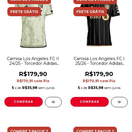
FRETE GRÁTIS
FRETE GRÁTIS
Camisa Los Angeles FC II
Camisa Los Angeles FC I
24/25 - Torcedor Adidas
25/26 - Torcedor Adidas
Masculina - Verde
Masculina - Preta com
detalhes em dourado
R$179,90
R$179,90
R$170,91
com
Pix
R$170,91
com
Pix
5
x de
R$35,98
sem juros
5
x de
R$35,98
sem juros
COMPRAR
COMPRAR
COMPRE 3 PAGUE 2
COMPRE 3 PAGUE 2