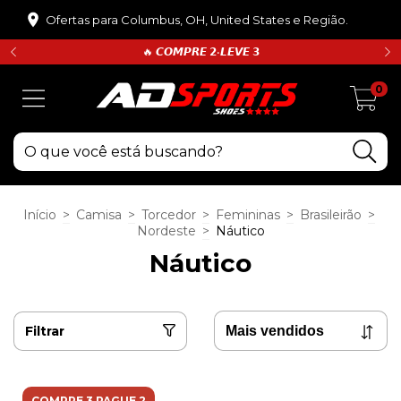
Ofertas para Columbus, OH, United States e Região.
🔥 𝘾𝙊𝙈𝙋𝙍𝙀 𝟮•𝙇𝙀𝙑𝙀 𝟯
0
Início
>
Camisa
>
Torcedor
>
Femininas
>
Brasileirão
>
Nordeste
>
Náutico
Náutico
Filtrar
COMPRE 3 PAGUE 2