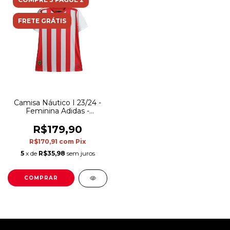
FRETE GRÁTIS
Camisa Náutico I 23/24 -
Feminina Adidas -
Vermelha com detalhes
em branco
R$179,90
R$170,91
com
Pix
5
x de
R$35,98
sem juros
COMPRAR