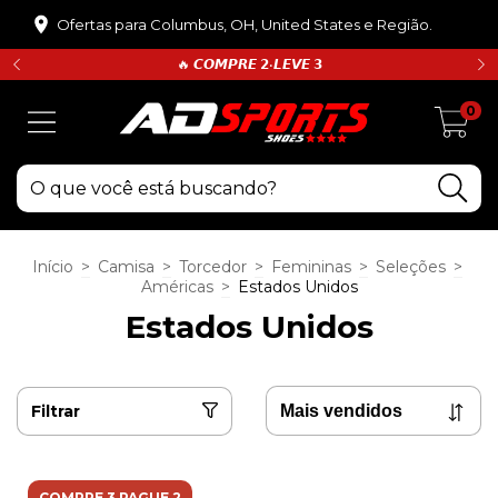
Ofertas para Columbus, OH, United States e Região.
🔥 𝘾𝙊𝙈𝙋𝙍𝙀 𝟮•𝙇𝙀𝙑𝙀 𝟯
0
Início
>
Camisa
>
Torcedor
>
Femininas
>
Seleções
>
Américas
>
Estados Unidos
Estados Unidos
Filtrar
COMPRE 3 PAGUE 2