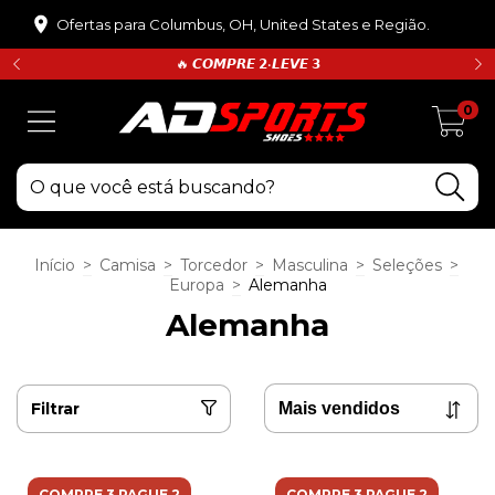
Ofertas para Columbus, OH, United States e Região.
🔥 𝘾𝙊𝙈𝙋𝙍𝙀 𝟮•𝙇𝙀𝙑𝙀 𝟯
0
Início
>
Camisa
>
Torcedor
>
Masculina
>
Seleções
>
Europa
>
Alemanha
Alemanha
Filtrar
COMPRE 3 PAGUE 2
COMPRE 3 PAGUE 2