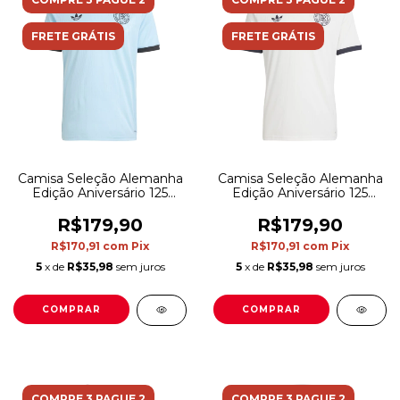
FRETE GRÁTIS
FRETE GRÁTIS
Camisa Seleção Alemanha
Camisa Seleção Alemanha
Edição Aniversário 125
Edição Aniversário 125
anos Goleiro I 25/26 -
anos I 25/26 - Torcedor
Torcedor Adidas Masculina
Adidas Masculina - Branca
R$179,90
R$179,90
- Azul
com detalhes em preto
R$170,91
com
Pix
R$170,91
com
Pix
5
x de
R$35,98
sem juros
5
x de
R$35,98
sem juros
COMPRAR
COMPRAR
COMPRE 3 PAGUE 2
COMPRE 3 PAGUE 2