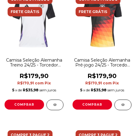
FRETE GRÁTIS
FRETE GRÁTIS
Camisa Seleção Alemanha
Camisa Seleção Alemanha
Treino 24/25 - Torcedor
Pré-jogo 24/25 - Torcedor
Adidas Masculina - Branca
Adidas Masculina - Preta
e preta com detalhes em
com detalhes em
R$179,90
R$179,90
roxo
vermelho e amarelo
R$170,91
com
Pix
R$170,91
com
Pix
5
x de
R$35,98
sem juros
5
x de
R$35,98
sem juros
COMPRAR
COMPRAR
COMPRE 3 PAGUE 2
COMPRE 3 PAGUE 2