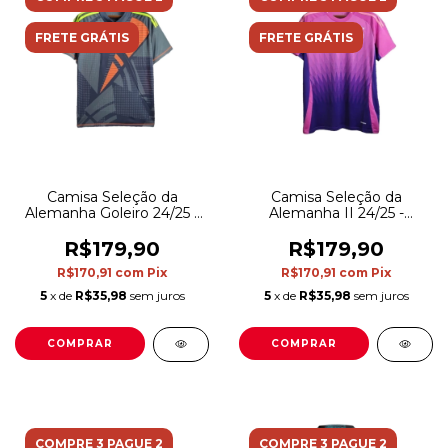
FRETE GRÁTIS
FRETE GRÁTIS
Camisa Seleção da
Camisa Seleção da
Alemanha Goleiro 24/25 -
Alemanha II 24/25 -
Torcedor Adidas Masculina
Torcedor Adidas Masculina
- Cinza com detalhes em
- Rosa com detalhes em
R$179,90
R$179,90
laranja e amarelo
roxo
R$170,91
com
Pix
R$170,91
com
Pix
5
x de
R$35,98
sem juros
5
x de
R$35,98
sem juros
COMPRAR
COMPRAR
COMPRE 3 PAGUE 2
COMPRE 3 PAGUE 2