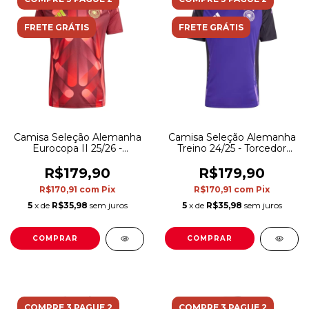
FRETE GRÁTIS
FRETE GRÁTIS
Camisa Seleção Alemanha
Camisa Seleção Alemanha
Eurocopa II 25/26 -
Treino 24/25 - Torcedor
Torcedor Adidas Masculina
Adidas Masculina - Preta e
- Vermelha
roxa
R$179,90
R$179,90
R$170,91
com
Pix
R$170,91
com
Pix
5
x de
R$35,98
sem juros
5
x de
R$35,98
sem juros
COMPRAR
COMPRAR
COMPRE 3 PAGUE 2
COMPRE 3 PAGUE 2