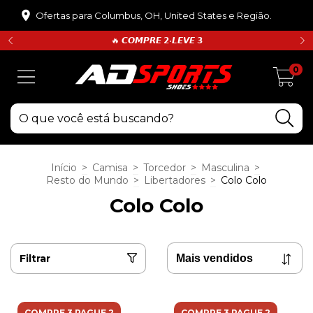
Ofertas para Columbus, OH, United States e Região.
🔥 𝘾𝙊𝙈𝙋𝙍𝙀 𝟮•𝙇𝙀𝙑𝙀 𝟯
0
Início
>
Camisa
>
Torcedor
>
Masculina
>
Resto do Mundo
>
Libertadores
>
Colo Colo
Colo Colo
Filtrar
COMPRE 3 PAGUE 2
COMPRE 3 PAGUE 2