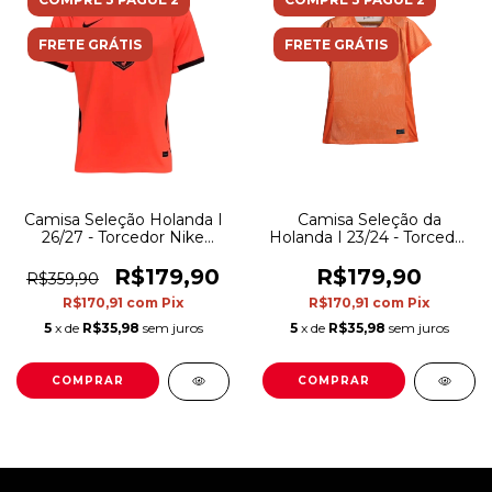
FRETE GRÁTIS
FRETE GRÁTIS
Camisa Seleção Holanda I
Camisa Seleção da
26/27 - Torcedor Nike
Holanda I 23/24 - Torcedor
Masculina - Laranja
Nike Feminina - Laranja
R$179,90
R$179,90
R$359,90
R$170,91
com
Pix
R$170,91
com
Pix
5
x de
R$35,98
sem juros
5
x de
R$35,98
sem juros
COMPRAR
COMPRAR