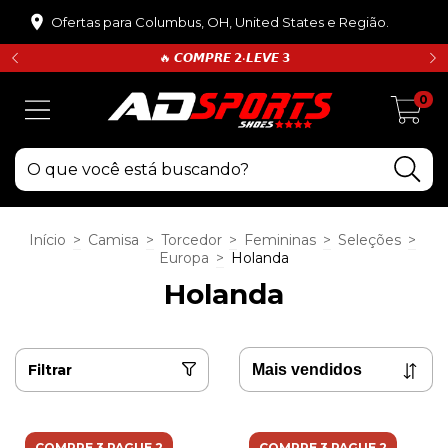
Ofertas para Columbus, OH, United States e Região.
🔥 𝘾𝙊𝙈𝙋𝙍𝙀 𝟮•𝙇𝙀𝙑𝙀 𝟯
0
Início
>
Camisa
>
Torcedor
>
Femininas
>
Seleções
>
Europa
>
Holanda
Holanda
Filtrar
COMPRE 3 PAGUE 2
COMPRE 3 PAGUE 2