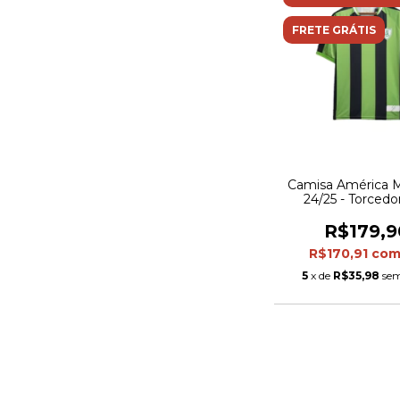
FRETE GRÁTIS
Camisa América Mi
24/25 - Torcedor
Masculina - Verde
R$179,9
R$170,91
co
5
x de
R$35,98
sem