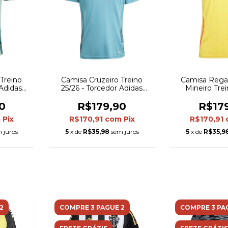
Treino
Camisa Cruzeiro Treino
Camisa Regat
 Adidas
25/26 - Torcedor Adidas
Mineiro Trei
Turquesa
Masculina - Azul
Torcedor Adida
Amarela com 
0
R$179,90
R$17
preto e l
m
Pix
R$170,91
com
Pix
R$170,91
 juros
5
x de
R$35,98
sem juros
5
x de
R$35,9
2
COMPRE 3 PAGUE 2
COMPRE 3 PA