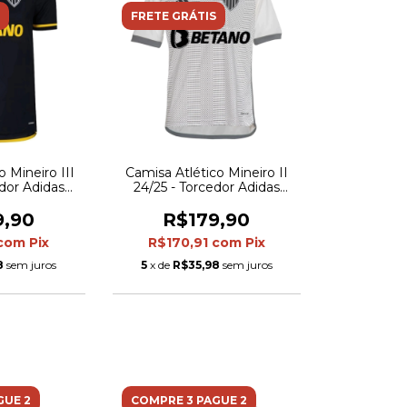
FRETE GRÁTIS
 Mineiro III
Camisa Atlético Mineiro II
edor Adidas
24/25 - Torcedor Adidas
 Preta com
Masculina - Branca com
m amarelo
detalhes em cinza
9,90
R$179,90
com
Pix
R$170,91
com
Pix
8
sem juros
5
x de
R$35,98
sem juros
GUE 2
COMPRE 3 PAGUE 2