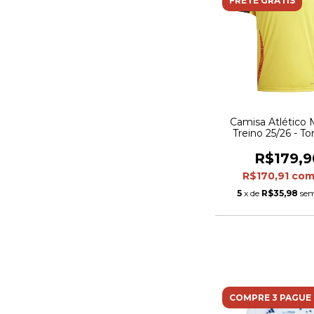
FRETE GRÁTIS
Camisa Atlético 
Treino 25/26 - T
Adidas Masculina -
e preta
R$179,9
R$170,91
co
5
x de
R$35,98
sem
COMPRE 3 PAGUE 