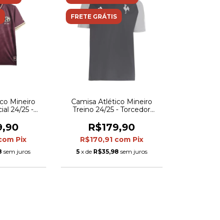
FRETE GRÁTIS
ico Mineiro
Camisa Atlético Mineiro
al 24/25 -
Treino 24/25 - Torcedor
s Masculina -
Adidas Masculina - Preta e
etalhes em
cinza
9,90
R$179,90
ado
com
Pix
R$170,91
com
Pix
8
sem juros
5
x de
R$35,98
sem juros