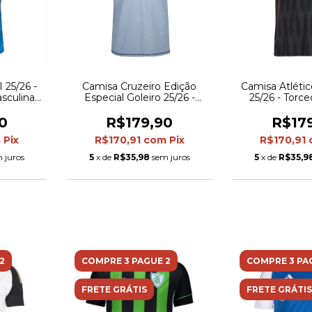
 25/26 -
Camisa Cruzeiro Edição
Camisa Atlético
sculina -
Especial Goleiro 25/26 -
25/26 - Torc
hes em
Torcedor Adidas Masculina -
Masculina -
Azul
detalhes e
0
R$179,90
R$17
m
Pix
R$170,91
com
Pix
R$170,91
 juros
5
x de
R$35,98
sem juros
5
x de
R$35,9
2
COMPRE 3 PAGUE 2
COMPRE 3 PA
FRETE GRÁTIS
FRETE GRÁTIS