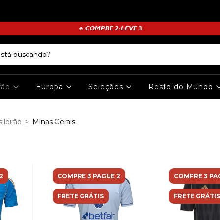
🔥 𝘾𝙊𝙈𝙋𝙍𝙀 𝟮•𝙇𝙀𝙑𝙀 𝟯
irão
Europa
Seleções
Resto do Mundo
sileirão
>
Minas Gerais
2
COMPRE 3 PAGUE 2
COMPRE 3 PA
FRETE GRÁTIS
FRETE GRÁTIS