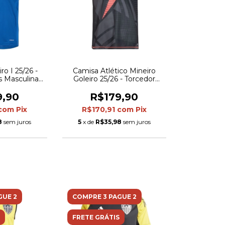
ro I 25/26 -
Camisa Atlético Mineiro
s Masculina -
Goleiro 25/26 - Torcedor
branca
Adidas Masculina - Preta
com detalhes em amarelo e
9,90
R$179,90
laranja
com
Pix
R$170,91
com
Pix
8
sem juros
5
x de
R$35,98
sem juros
GUE 2
COMPRE 3 PAGUE 2
FRETE GRÁTIS