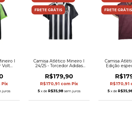
FRETE GRÁTIS
FRETE GRÁTIS
neiro I
Camisa Atlético Mineiro I
Camisa Atlét
 Volt
24/25 - Torcedor Adidas
Edição especi
 e preta
Masculina - Preta e branca
Torcedor Adida
Vinho com d
0
R$179,90
R$17
dour
m
Pix
R$170,91
com
Pix
R$170,91
 juros
5
x de
R$35,98
sem juros
5
x de
R$35,9