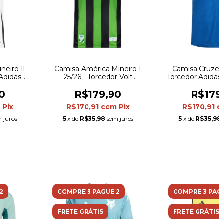
neiro II
Camisa América Mineiro I
Camisa Cruzei
 Adidas
25/26 - Torcedor Volt
Torcedor Adida
anca
Masculina - Verde e preta
Azul e 
0
R$179,90
R$17
m
Pix
R$170,91
com
Pix
R$170,91
 juros
5
x de
R$35,98
sem juros
5
x de
R$35,9
2
COMPRE 3 PAGUE 2
COMPRE 3 PA
FRETE GRÁTIS
FRETE GRÁTIS