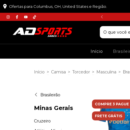
Ofertas para Columbus, OH, United States e Região.
𝘾𝙐𝙋𝙊𝙈 :𝙋𝙍𝙄𝙈𝙀𝙄𝙍𝘼𝘾𝙊𝙈𝙋𝙍𝘼
Início
Brasile
Início
>
Camisa
>
Torcedor
>
Masculina
>
Bra
Brasileirão
COMPRE 3 PAGUE 
Minas Gerais
FRETE GRÁTIS
Cruzeiro