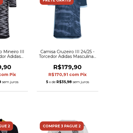
FRETE GRÁTIS
 Mineiro III
Camisa Cruzeiro III 24/25 -
edor Adidas
Torcedor Adidas Masculina -
 Preta com
Azul
em cinza
9,90
R$179,90
com
Pix
R$170,91
com
Pix
8
sem juros
5
x de
R$35,98
sem juros
GUE 2
COMPRE 3 PAGUE 2