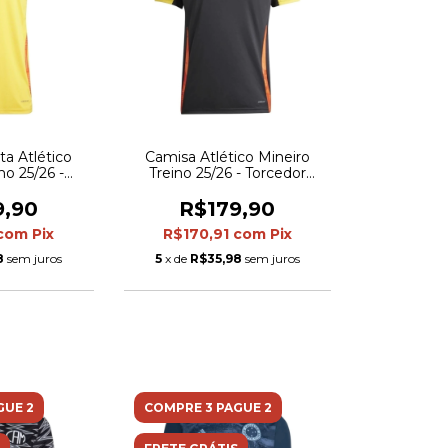
a Atlético
Camisa Atlético Mineiro
no 25/26 -
Treino 25/26 - Torcedor
s Masculina -
Adidas Masculina - Preta
detalhes em
com detalhes em amarelo e
9,90
R$179,90
aranja
laranja
com
Pix
R$170,91
com
Pix
8
sem juros
5
x de
R$35,98
sem juros
GUE 2
COMPRE 3 PAGUE 2