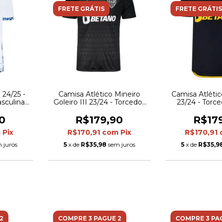
FRETE GRÁTIS
FRETE GRÁTIS
 24/25 -
Camisa Atlético Mineiro
Camisa Atlético
sculina -
Goleiro III 23/24 - Torcedor
23/24 - Torc
lhes em
Adidas Masculina - Preta
Masculina -
detalhes e
0
R$179,90
R$17
m
Pix
R$170,91
com
Pix
R$170,91
 juros
5
x de
R$35,98
sem juros
5
x de
R$35,9
2
COMPRE 3 PAGUE 2
COMPRE 3 PA