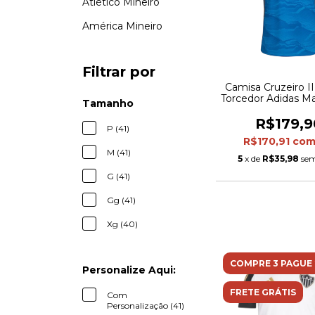
Atlético Mineiro
América Mineiro
Filtrar por
Camisa Cruzeiro III
Torcedor Adidas Ma
Tamanho
Azul com detal
dourado
R$179,9
P (41)
R$170,91
co
M (41)
5
x de
R$35,98
sem
G (41)
Gg (41)
Xg (40)
COMPRE 3 PAGUE 
Personalize Aqui:
FRETE GRÁTIS
Com
Personalização (41)