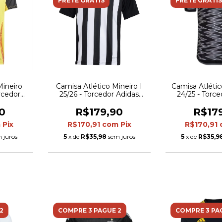
FRETE GRÁTIS
FRETE GRÁTIS
Mineiro
Camisa Atlético Mineiro I
Camisa Atlético
orcedor
25/26 - Torcedor Adidas
24/25 - Torc
 Amarela
Masculina - Preta com listras
Masculina -
brancas com detalhes em
detalhes 
0
R$179,90
R$17
amarelo
m
Pix
R$170,91
com
Pix
R$170,91
 juros
5
x de
R$35,98
sem juros
5
x de
R$35,9
2
COMPRE 3 PAGUE 2
COMPRE 3 PA