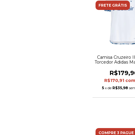
FRETE GRÁTIS
Camisa Cruzeiro II
Torcedor Adidas Ma
Branca com deta
azul
R$179,9
R$170,91
co
5
x de
R$35,98
sem
COMPRE 3 PAGUE 