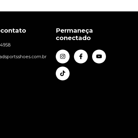
 contato
Permaneça
conectado
24958
dsportsshoes.com.br