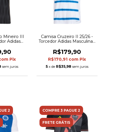
 Mineiro III
Camisa Cruzeiro II 25/26 -
edor Adidas
Torcedor Adidas Masculina -
 Preta com
Branca e azul
m marrom
9,90
R$179,90
com
Pix
R$170,91
com
Pix
8
sem juros
5
x de
R$35,98
sem juros
GUE 2
COMPRE 3 PAGUE 2
FRETE GRÁTIS