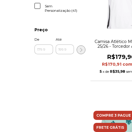
Sem
Personalização (41)
Preço
De
Até
Camisa Atlético Mi
25/26 - Torcedor
Masculina - Br
R$179,9
R$170,91
co
5
x de
R$35,98
sem
COMPRE 3 PAGUE 
FRETE GRÁTIS