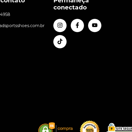
 contato
Permaneça
conectado
24958
dsportsshoes.com.br