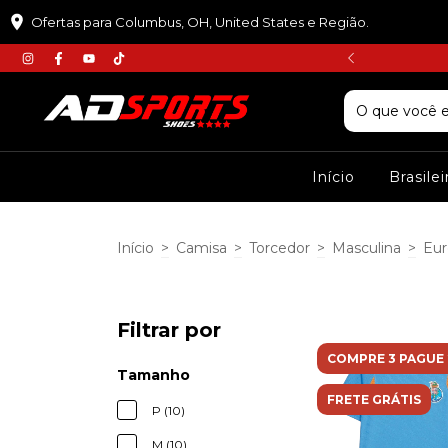
Ofertas para Columbus, OH, United States e Região.
𝘾𝙐𝙋𝙊𝙈 :𝙋𝙍𝙄𝙈𝙀𝙄𝙍𝘼𝘾𝙊𝙈𝙋𝙍𝘼
Início
Brasile
Início
>
Camisa
>
Torcedor
>
Masculina
>
Eur
Filtrar por
COMPRE 3 PAGUE 
Tamanho
FRETE GRÁTIS
P (10)
M (10)