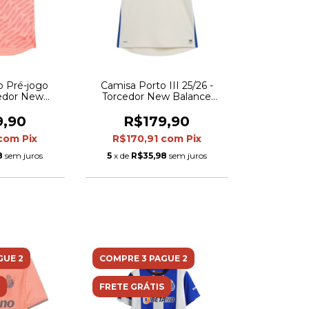
o Pré-jogo
Camisa Porto III 25/26 -
cedor New
Torcedor New Balance
ina - Laranja
Masculina - Branca com
nza
detalhes em azul
9,90
R$179,90
com
Pix
R$170,91
com
Pix
8
sem juros
5
x de
R$35,98
sem juros
GUE 2
COMPRE 3 PAGUE 2
FRETE GRÁTIS