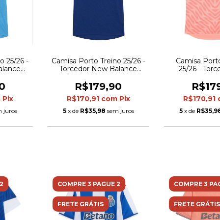
o 25/26 -
Camisa Porto Treino 25/26 -
Camisa Port
alance
Torcedor New Balance
25/26 - Tor
zul
Masculina - Azul
Balance Mascul
e ci
0
R$179,90
R$17
m
Pix
R$170,91
com
Pix
R$170,91
 juros
5
x de
R$35,98
sem juros
5
x de
R$35,9
2
COMPRE 3 PAGUE 2
COMPRE 3 PA
FRETE GRÁTIS
FRETE GRÁTIS