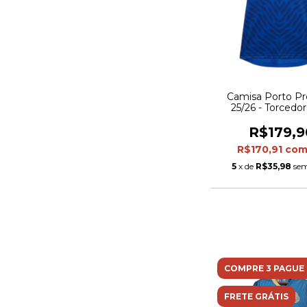
Camisa Porto Pr
25/26 - Torcedo
Balance Masculina 
branca
R$179,9
R$170,91
co
5
x de
R$35,98
sem
COMPRE 3 PAGUE 
FRETE GRÁTIS