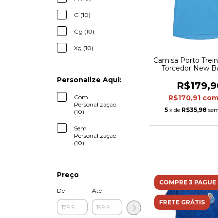
G (10)
Gg (10)
Xg (10)
Camisa Porto Trein
Torcedor New B
Masculina - A
Personalize Aqui:
R$179,9
Com
R$170,91
co
Personalização
5
x de
R$35,98
sem
(10)
Sem
Personalização
(10)
Preço
COMPRE 3 PAGUE 
De
Até
FRETE GRÁTIS