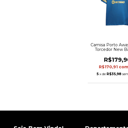
Camisa Porto Away
Torcedor New B
Masculina - A
R$179,9
R$170,91
co
5
x de
R$35,98
sem