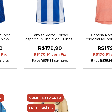
é-jogo
Camisa Porto Edição
Camisa Por
r New
especial Mundial de Clubes I
especial Mundi
- Azul e
25/26 - Torcedor New
II 25/26 - T
Balance Masculina - Azul e
Balance Mascu
0
R$179,90
R$17
branca
com detalhe
m
Pix
R$170,91
com
Pix
R$170,91
 juros
5
x de
R$35,98
sem juros
5
x de
R$35,9
2
COMPRE 3 PAGUE 2
FRETE GRÁTIS