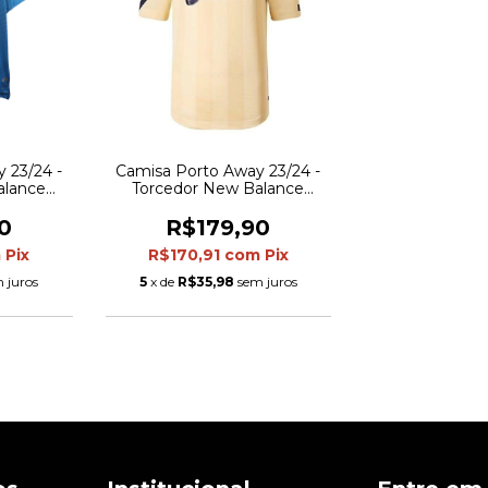
 23/24 -
Camisa Porto Away 23/24 -
alance
Torcedor New Balance
zul
Masculina - Bege
0
R$179,90
m
Pix
R$170,91
com
Pix
 juros
5
x de
R$35,98
sem juros