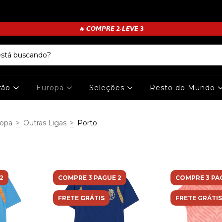
🔥 𝘾𝙊𝙈𝙋𝙍𝙀 𝟮•𝙇𝙀𝙑𝙀 𝟯
irão
Europa
Seleções
Resto do Mundo
opa
>
Outras Ligas
>
Porto
2
COMPRE 3 PAGUE 2
COMPRE 3 PA
FRETE GRÁTIS
FRETE GRÁTIS