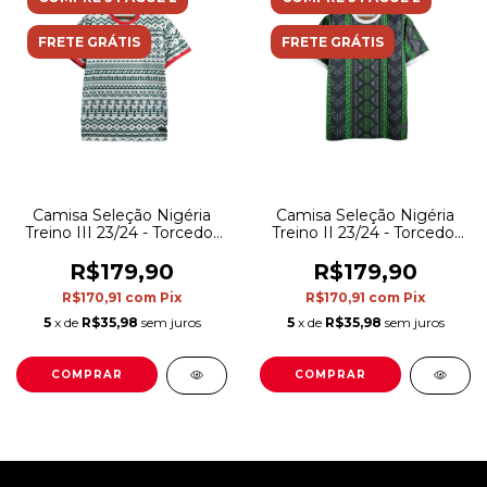
FRETE GRÁTIS
FRETE GRÁTIS
Camisa Seleção Nigéria
Camisa Seleção Nigéria
Treino III 23/24 - Torcedor
Treino II 23/24 - Torcedor
Nike Masculina - Branca
Nike Masculina - Verde
com detalhes em
com detalhes em preto e
R$179,90
R$179,90
vermelho e verde
branco
R$170,91
com
Pix
R$170,91
com
Pix
5
x de
R$35,98
sem juros
5
x de
R$35,98
sem juros
COMPRAR
COMPRAR