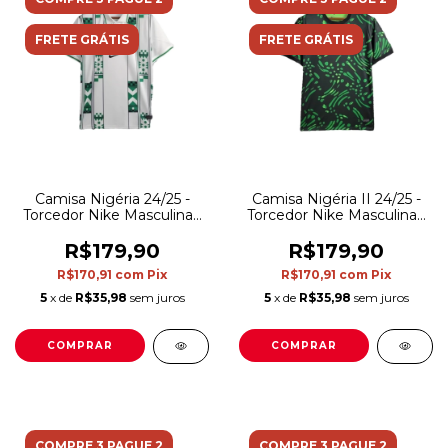
FRETE GRÁTIS
FRETE GRÁTIS
Camisa Nigéria 24/25 -
Camisa Nigéria II 24/25 -
Torcedor Nike Masculina -
Torcedor Nike Masculina -
Branca com detalhes em
Preta com detalhes em
verde
verde
R$179,90
R$179,90
R$170,91
com
Pix
R$170,91
com
Pix
5
x de
R$35,98
sem juros
5
x de
R$35,98
sem juros
COMPRAR
COMPRAR
COMPRE 3 PAGUE 2
COMPRE 3 PAGUE 2