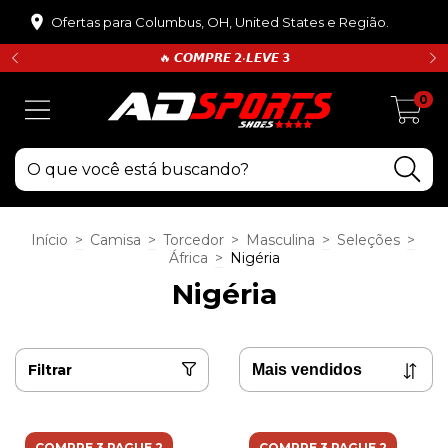
Ofertas para Columbus, OH, United States e Região.
🔥 𝘾𝙊𝙈𝙋𝙍𝙀 𝟮•𝙇𝙀𝙑𝙀 𝟯
0
Início
>
Camisa
>
Torcedor
>
Masculina
>
Seleções
>
África
>
Nigéria
Nigéria
Filtrar
COMPRE 3 PAGUE 2
COMPRE 3 PAGUE 2