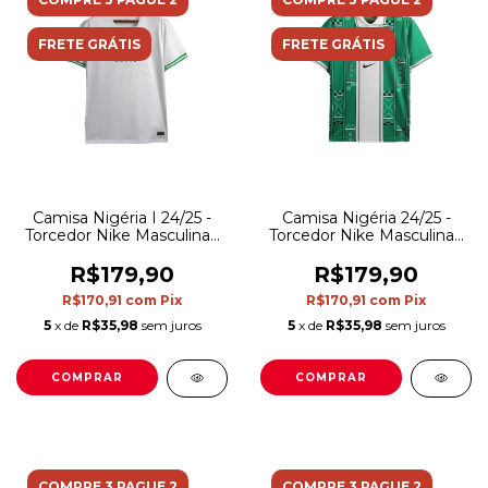
FRETE GRÁTIS
FRETE GRÁTIS
Camisa Nigéria I 24/25 -
Camisa Nigéria 24/25 -
Torcedor Nike Masculina -
Torcedor Nike Masculina -
Branca com detalhes em
Verde
verde
R$179,90
R$179,90
R$170,91
com
Pix
R$170,91
com
Pix
5
x de
R$35,98
sem juros
5
x de
R$35,98
sem juros
COMPRAR
COMPRAR
COMPRE 3 PAGUE 2
COMPRE 3 PAGUE 2