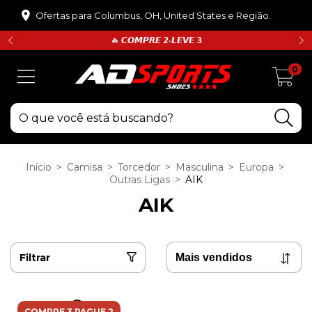
Ofertas para Columbus, OH, United States e Região.
🔥 𝘾𝙊𝙈𝙋𝙍𝙀 𝟮•𝙇𝙀𝙑𝙀 𝟯
0
Início
>
Camisa
>
Torcedor
>
Masculina
>
Europa
>
Outras Ligas
>
AIK
AIK
Filtrar
COMPRE 3 PAGUE 2