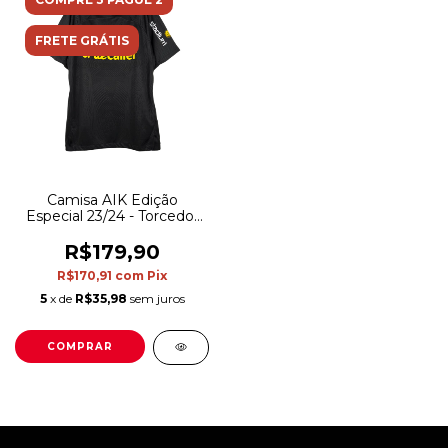
FRETE GRÁTIS
Camisa AIK Edição
Especial 23/24 - Torcedor
Nike Masculina - Preta
com detalhes em amarelo
R$179,90
e azul
R$170,91
com
Pix
5
x de
R$35,98
sem juros
COMPRAR