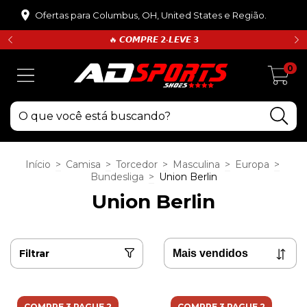
Ofertas para Columbus, OH, United States e Região.
🔥 𝘾𝙊𝙈𝙋𝙍𝙀 𝟮•𝙇𝙀𝙑𝙀 𝟯
0
Início
>
Camisa
>
Torcedor
>
Masculina
>
Europa
>
Bundesliga
>
Union Berlin
Union Berlin
Filtrar
COMPRE 3 PAGUE 2
COMPRE 3 PAGUE 2