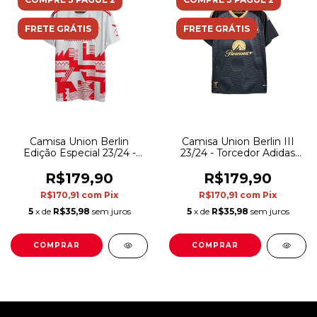
FRETE GRÁTIS
FRETE GRÁTIS
Camisa Union Berlin
Camisa Union Berlin III
Edição Especial 23/24 -
23/24 - Torcedor Adidas
Torcedor Adidas Masculina
Masculina - Preta com
- Branca com detalhes em
detalhes em dourado
R$179,90
R$179,90
vermelho e amarelo
R$170,91
com
Pix
R$170,91
com
Pix
5
x de
R$35,98
sem juros
5
x de
R$35,98
sem juros
COMPRAR
COMPRAR