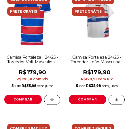
FRETE GRÁTIS
FRETE GRÁTIS
Camisa Fortaleza I 24/25 -
Camisa Fortaleza 24/25 -
Torcedor Volt Masculina -
Torcedor Leão Masculina -
Azul e vermelha com
Branca com detalhes em
detalhes em branco
azul e vermelho
R$179,90
R$179,90
R$170,91
com
Pix
R$170,91
com
Pix
5
x de
R$35,98
sem juros
5
x de
R$35,98
sem juros
COMPRAR
COMPRAR
COMPRE 3 PAGUE 2
COMPRE 3 PAGUE 2