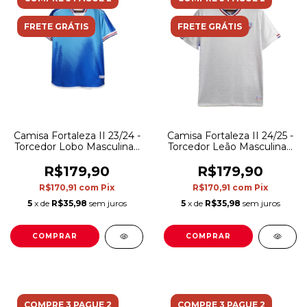
FRETE GRÁTIS
FRETE GRÁTIS
Camisa Fortaleza II 23/24 -
Camisa Fortaleza II 24/25 -
Torcedor Lobo Masculina -
Torcedor Leão Masculina -
Azul com detalhes em
Branca com detalhes em
branco e vermelho
azul e vermelho
R$179,90
R$179,90
R$170,91
com
Pix
R$170,91
com
Pix
5
x de
R$35,98
sem juros
5
x de
R$35,98
sem juros
COMPRAR
COMPRAR
COMPRE 3 PAGUE 2
COMPRE 3 PAGUE 2