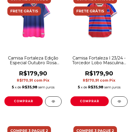
FRETE GRÁTIS
FRETE GRÁTIS
Camisa Fortaleza Edição
Camisa Fortaleza I 23/24 -
Especial Outubro Rosa
Torcedor Lobo Masculina -
23/24 - Torcedor Lobo
Vermelha e azul
Masculina - Azul com
R$179,90
R$179,90
detalhes em rosa
R$170,91
com
Pix
R$170,91
com
Pix
5
x de
R$35,98
sem juros
5
x de
R$35,98
sem juros
COMPRAR
COMPRAR
COMPRE 3 PAGUE 2
COMPRE 3 PAGUE 2