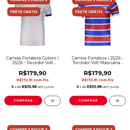
FRETE GRÁTIS
FRETE GRÁTIS
Camisa Fortaleza Goleiro I
Camisa Fortaleza I 25/26 -
25/26 - Torcedor Volt
Torcedor Volt Masculina -
Masculina - Bege com
Azul e vermelha com
detalhes em vermelho e
listras em branco
R$179,90
R$179,90
azul
R$170,91
com
Pix
R$170,91
com
Pix
5
x de
R$35,98
sem juros
5
x de
R$35,98
sem juros
COMPRAR
COMPRAR
COMPRE 3 PAGUE 2
COMPRE 3 PAGUE 2