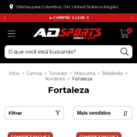
Ofertas para Columbus, OH, United States e Região.
🔥 𝘾𝙊𝙈𝙋𝙍𝙀 𝟮•𝙇𝙀𝙑𝙀 𝟯
0
Início
>
Camisa
>
Torcedor
>
Masculina
>
Brasileirão
>
Nordeste
>
Fortaleza
Fortaleza
Filtrar
COMPRE 3 PAGUE 2
COMPRE 3 PAGUE 2