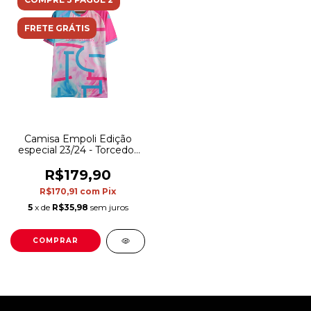
FRETE GRÁTIS
Camisa Empoli Edição
especial 23/24 - Torcedor
Kappa Masculina - Rosa
com detalhes em azul e
R$179,90
branco
R$170,91
com
Pix
5
x de
R$35,98
sem juros
COMPRAR