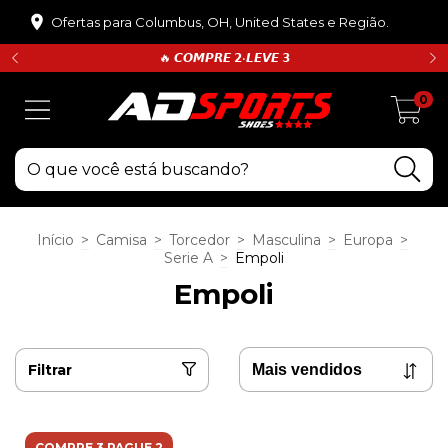
Ofertas para Columbus, OH, United States e Região.
🔥 𝘾𝙊𝙈𝙋𝙍𝙀 𝟮•𝙇𝙀𝙑𝙀 𝟯
0
Início
>
Camisa
>
Torcedor
>
Masculina
>
Europa
>
Serie A
>
Empoli
Empoli
Filtrar
COMPRE 3 PAGUE 2