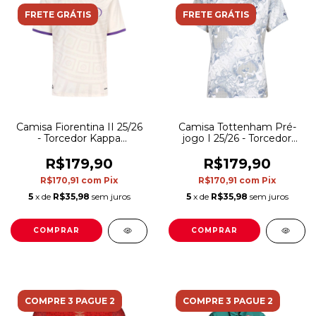
FRETE GRÁTIS
FRETE GRÁTIS
Camisa Fiorentina II 25/26
Camisa Tottenham Pré-
- Torcedor Kappa
jogo I 25/26 - Torcedor
Masculina - Branca e roxa
Nike Masculina - Branca
com detalhes em azul e
R$179,90
R$179,90
cinza
R$170,91
com
Pix
R$170,91
com
Pix
5
x de
R$35,98
sem juros
5
x de
R$35,98
sem juros
COMPRAR
COMPRAR
COMPRE 3 PAGUE 2
COMPRE 3 PAGUE 2