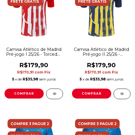
FRETE GRÁTIS
FRETE GRÁTIS
Camisa Atlético de Madrid
Camisa Atlético de Madrid
Pré-jogo I 25/26 - Torcedor
Pré-jogo II 25/26 -
Nike Masculina - Vermelha
Torcedor Nike Masculina -
e branca
Azul e amarela
R$179,90
R$179,90
R$170,91
com
Pix
R$170,91
com
Pix
5
x de
R$35,98
sem juros
5
x de
R$35,98
sem juros
COMPRAR
COMPRAR
COMPRE 3 PAGUE 2
COMPRE 3 PAGUE 2