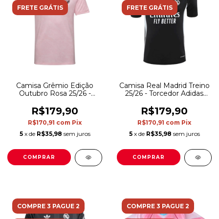
FRETE GRÁTIS
FRETE GRÁTIS
Camisa Grêmio Edição
Camisa Real Madrid Treino
Outubro Rosa 25/26 -
25/26 - Torcedor Adidas
Torcedor Umbro
Masculina - Preta
Masculina - Rosa
R$179,90
R$179,90
R$170,91
com
Pix
R$170,91
com
Pix
5
x de
R$35,98
sem juros
5
x de
R$35,98
sem juros
COMPRAR
COMPRAR
COMPRE 3 PAGUE 2
COMPRE 3 PAGUE 2