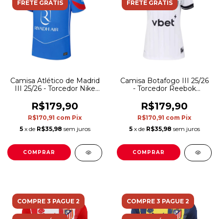
FRETE GRÁTIS
FRETE GRÁTIS
Camisa Atlético de Madrid
Camisa Botafogo III 25/26
III 25/26 - Torcedor Nike
- Torcedor Reebok
Feminina - Azul e
Feminina - Branca com
vermelha
detalhes em preto
R$179,90
R$179,90
R$170,91
com
Pix
R$170,91
com
Pix
5
x de
R$35,98
sem juros
5
x de
R$35,98
sem juros
COMPRAR
COMPRAR
COMPRE 3 PAGUE 2
COMPRE 3 PAGUE 2