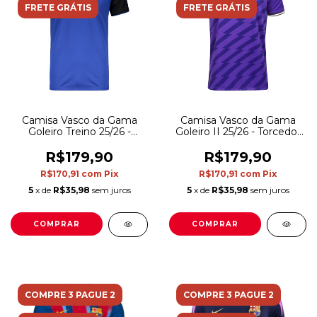
FRETE GRÁTIS
FRETE GRÁTIS
Camisa Vasco da Gama
Camisa Vasco da Gama
Goleiro Treino 25/26 -
Goleiro II 25/26 - Torcedor
Torcedor Kappa Masculina
Kappa Masculina - Roxa
- Azul e preta
R$179,90
R$179,90
R$170,91
com
Pix
R$170,91
com
Pix
5
x de
R$35,98
sem juros
5
x de
R$35,98
sem juros
COMPRAR
COMPRAR
COMPRE 3 PAGUE 2
COMPRE 3 PAGUE 2