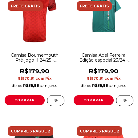
FRETE GRÁTIS
FRETE GRÁTIS
Camisa Bournemouth
Camisa Abel Ferreira
Pré-jogo II 24/25 -
Edição especial 23/24 -
Torcedor Umbro
Torcedor Puma Masculina
Masculina - Vermelha
- Verde com detalhes em
R$179,90
R$179,90
branco e vermelho
R$170,91
com
Pix
R$170,91
com
Pix
5
x de
R$35,98
sem juros
5
x de
R$35,98
sem juros
COMPRAR
COMPRAR
COMPRE 3 PAGUE 2
COMPRE 3 PAGUE 2