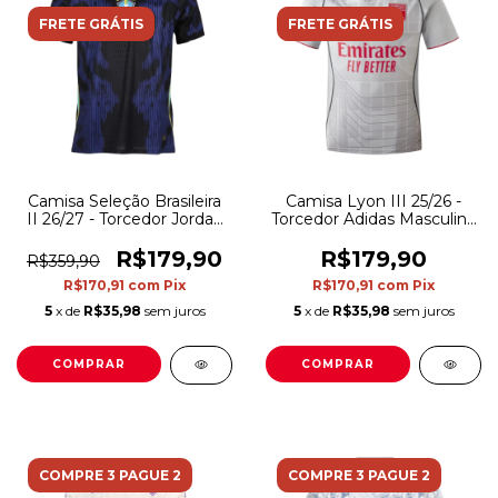
FRETE GRÁTIS
FRETE GRÁTIS
Camisa Seleção Brasileira
Camisa Lyon III 25/26 -
II 26/27 - Torcedor Jordan
Torcedor Adidas Masculina
Masculina - Azul e preta
- Cinza e vermelha
R$179,90
R$179,90
R$359,90
R$170,91
com
Pix
R$170,91
com
Pix
5
x de
R$35,98
sem juros
5
x de
R$35,98
sem juros
COMPRAR
COMPRAR
COMPRE 3 PAGUE 2
COMPRE 3 PAGUE 2