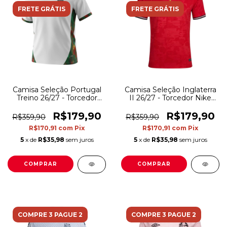
FRETE GRÁTIS
FRETE GRÁTIS
Camisa Seleção Portugal
Camisa Seleção Inglaterra
Treino 26/27 - Torcedor
II 26/27 - Torcedor Nike
Puma Masculina - Branca
Masculina - Vermelha com
com detalhes em verde e
detalhes em azul
R$179,90
R$179,90
R$359,90
R$359,90
vermelho
R$170,91
com
Pix
R$170,91
com
Pix
5
x de
R$35,98
sem juros
5
x de
R$35,98
sem juros
COMPRAR
COMPRAR
COMPRE 3 PAGUE 2
COMPRE 3 PAGUE 2