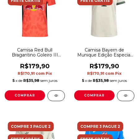
FRETE GRÁTIS
FRETE GRÁTIS
Camisa Red Bull
Camisa Bayern de
Bragantino Goleiro III
Munique Edição Especial
25/26 - Torcedor Puma
Oktoberfest 25/26 -
Masculina - Laranja
Torcedor Adidas Feminina
R$179,90
R$179,90
- Bege e verde
R$170,91
com
Pix
R$170,91
com
Pix
5
x de
R$35,98
sem juros
5
x de
R$35,98
sem juros
COMPRAR
COMPRAR
COMPRE 3 PAGUE 2
COMPRE 3 PAGUE 2