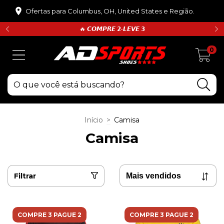
Ofertas para Columbus, OH, United States e Região.
🔥 𝘾𝙊𝙈𝙋𝙍𝙀 𝟮•𝙇𝙀𝙑𝙀 𝟯
0
Início
>
Camisa
Camisa
Filtrar
COMPRE 3 PAGUE 2
COMPRE 3 PAGUE 2