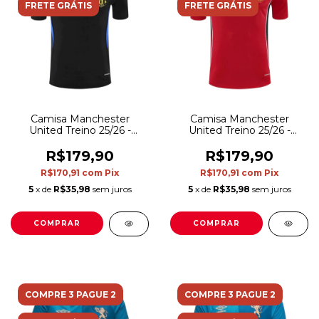
FRETE GRÁTIS
FRETE GRÁTIS
Camisa Manchester
Camisa Manchester
United Treino 25/26 -
United Treino 25/26 -
Torcedor Adidas Masculina
Torcedor Adidas Masculina
- Preta
- Vermelha
R$179,90
R$179,90
R$170,91
com
Pix
R$170,91
com
Pix
5
x de
R$35,98
sem juros
5
x de
R$35,98
sem juros
COMPRAR
COMPRAR
COMPRE 3 PAGUE 2
COMPRE 3 PAGUE 2