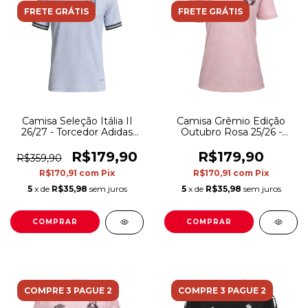
FRETE GRÁTIS
FRETE GRÁTIS
Camisa Seleção Itália II
Camisa Grêmio Edição
26/27 - Torcedor Adidas
Outubro Rosa 25/26 -
Masculina - Branca com
Torcedor Umbro Feminina
detalhes em azul
- Rosa
R$179,90
R$179,90
R$359,90
R$170,91
com
Pix
R$170,91
com
Pix
5
x de
R$35,98
sem juros
5
x de
R$35,98
sem juros
COMPRAR
COMPRAR
COMPRE 3 PAGUE 2
COMPRE 3 PAGUE 2