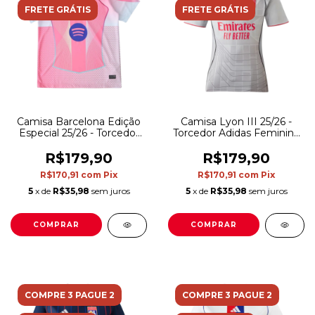
FRETE GRÁTIS
FRETE GRÁTIS
Camisa Barcelona Edição
Camisa Lyon III 25/26 -
Especial 25/26 - Torcedor
Torcedor Adidas Feminina
Nike Masculina - Rosa
- Cinza e vermelha
R$179,90
R$179,90
R$170,91
com
Pix
R$170,91
com
Pix
5
x de
R$35,98
sem juros
5
x de
R$35,98
sem juros
COMPRAR
COMPRAR
COMPRE 3 PAGUE 2
COMPRE 3 PAGUE 2