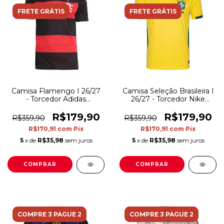
FRETE GRÁTIS
FRETE GRÁTIS
Camisa Flamengo I 26/27
Camisa Seleção Brasileira I
- Torcedor Adidas
26/27 - Torcedor Nike
Masculina - Preta e
Masculina - Amarela
vermelha
R$179,90
R$179,90
R$359,90
R$359,90
R$170,91
com
Pix
R$170,91
com
Pix
5
x de
R$35,98
sem juros
5
x de
R$35,98
sem juros
COMPRAR
COMPRAR
COMPRE 3 PAGUE 2
COMPRE 3 PAGUE 2