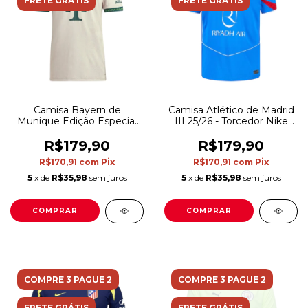
FRETE GRÁTIS
FRETE GRÁTIS
Camisa Bayern de
Camisa Atlético de Madrid
Munique Edição Especial
III 25/26 - Torcedor Nike
Oktoberfest 25/26 -
Masculina - Azul e
Torcedor Adidas Masculina
vermelha
R$179,90
R$179,90
- Bege e verde
R$170,91
com
Pix
R$170,91
com
Pix
5
x de
R$35,98
sem juros
5
x de
R$35,98
sem juros
COMPRAR
COMPRAR
COMPRE 3 PAGUE 2
COMPRE 3 PAGUE 2
FRETE GRÁTIS
FRETE GRÁTIS