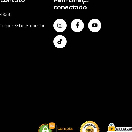
 contato
Permaneça
conectado
24958
dsportsshoes.com.br