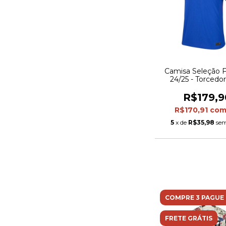
Camisa Seleção F
24/25 - Torcedo
Masculina - A
R$179,9
R$170,91
co
5
x de
R$35,98
sem
COMPRE 3 PAGUE 
FRETE GRÁTIS