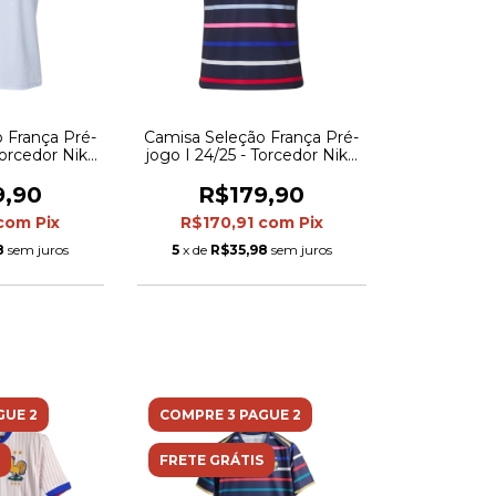
 França Pré-
Camisa Seleção França Pré-
Torcedor Nike
jogo I 24/25 - Torcedor Nike
 - Azul
Masculina - Azul com
detalhes coloridos
9,90
R$179,90
com
Pix
R$170,91
com
Pix
8
sem juros
5
x de
R$35,98
sem juros
GUE 2
COMPRE 3 PAGUE 2
FRETE GRÁTIS