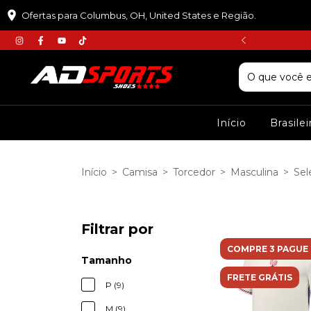
Ofertas para Columbus, OH, United States e Região.
𝘾𝙐𝙋𝙊𝙈 :𝙋𝙍𝙄𝙈𝙀𝙄𝙍𝘼𝘾𝙊𝙈𝙋𝙍𝘼
Início
Brasile
Início
>
Camisa
>
Torcedor
>
Masculina
>
Sel
Filtrar por
COMPRE 3 PAGUE 
Tamanho
FRETE GRÁTIS
P (9)
M (9)