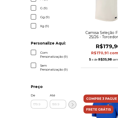
G (9)
Gg (9)
Xg (9)
Camisa Seleção Fr
25/26 - Torcedo
Masculina - 
Personalize Aqui:
R$179,9
Com
R$170,91
co
Personalização (9)
5
x de
R$35,98
sem
Sem
Personalização (9)
Preço
De
Até
COMPRE 3 PAGUE 
FRETE GRÁTIS