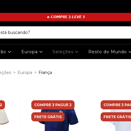
🔥 𝘾𝙊𝙈𝙋𝙍𝙀 𝟮•𝙇𝙀𝙑𝙀 𝟯
irão
Europa
Seleções
Resto do Mundo
eções
>
Europa
>
França
2
COMPRE 3 PAGUE 2
COMPRE 3 PA
FRETE GRÁTIS
FRETE GRÁTIS