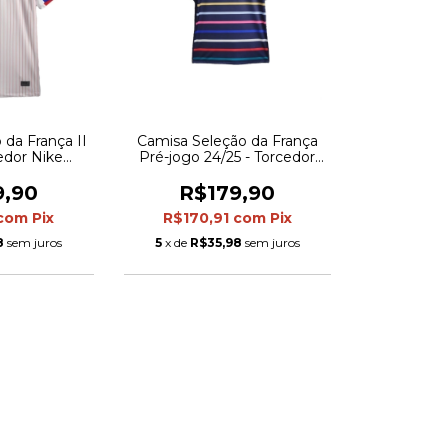
 da França II
Camisa Seleção da França
cedor Nike
Pré-jogo 24/25 - Torcedor
Branca com
Nike Masculina - Azul com
m azul e
listras multicoloridas
9,90
R$179,90
lho
com
Pix
R$170,91
com
Pix
8
sem juros
5
x de
R$35,98
sem juros