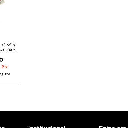
o 23/24 -
culina -
lhes em
lho
0
m
Pix
 juros