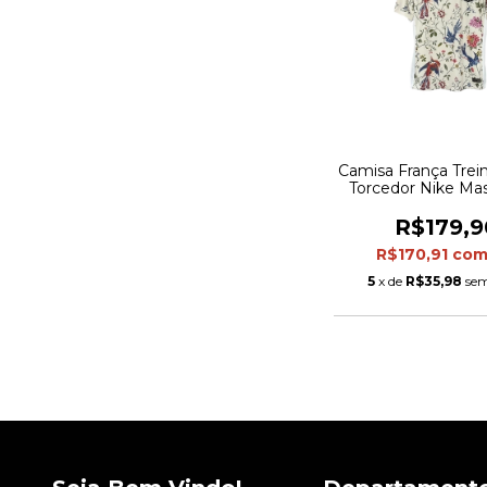
Camisa França Trein
Torcedor Nike Mas
Branca com deta
azul e verme
R$179,9
R$170,91
co
5
x de
R$35,98
sem