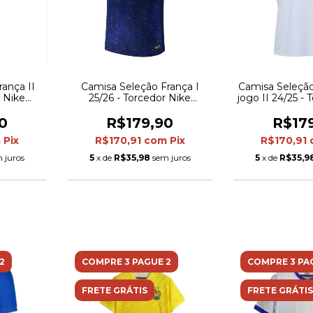
ança II
Camisa Seleção França I
Camisa Seleção
r Nike
25/26 - Torcedor Nike
jogo II 24/25 - 
Bege
Masculina - Azul com
Masculina
detalhes em vermelho
0
R$179,90
R$17
m
Pix
R$170,91
com
Pix
R$170,91
 juros
5
x de
R$35,98
sem juros
5
x de
R$35,9
2
COMPRE 3 PAGUE 2
COMPRE 3 PA
FRETE GRÁTIS
FRETE GRÁTIS