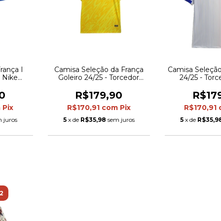
rança I
Camisa Seleção da França
Camisa Seleção
r Nike
Goleiro 24/25 - Torcedor
24/25 - Tor
zul
Nike Masculina - Amarela
Masculina - 
com detalhes em laranja
detalhes e
0
R$179,90
R$17
verme
m
Pix
R$170,91
com
Pix
R$170,91
 juros
5
x de
R$35,98
sem juros
5
x de
R$35,9
2