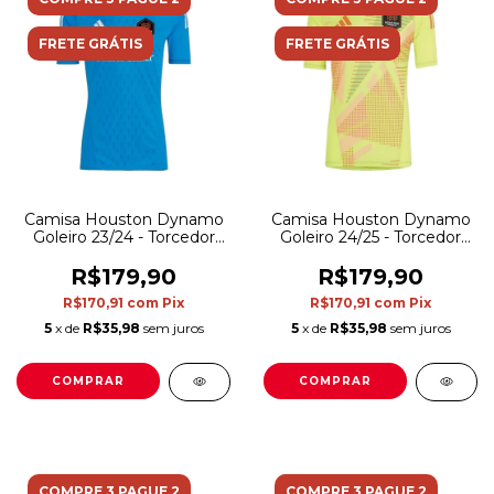
FRETE GRÁTIS
FRETE GRÁTIS
Camisa Houston Dynamo
Camisa Houston Dynamo
Goleiro 23/24 - Torcedor
Goleiro 24/25 - Torcedor
Adidas Masculina - Azul
Adidas Masculina -
com detalhes em branco
Amarela com detalhes em
R$179,90
R$179,90
vermelho
R$170,91
com
Pix
R$170,91
com
Pix
5
x de
R$35,98
sem juros
5
x de
R$35,98
sem juros
COMPRAR
COMPRAR
COMPRE 3 PAGUE 2
COMPRE 3 PAGUE 2