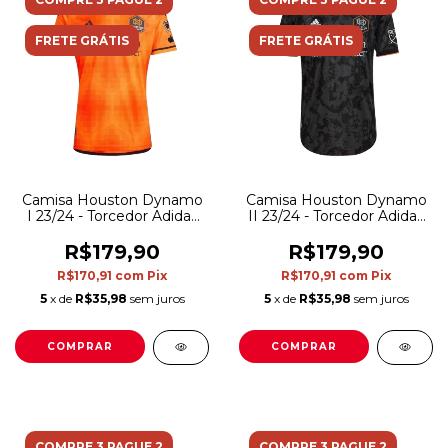
FRETE GRÁTIS
FRETE GRÁTIS
Camisa Houston Dynamo
Camisa Houston Dynamo
I 23/24 - Torcedor Adidas
II 23/24 - Torcedor Adidas
Masculina - Laranja com
Masculina - Preta com
detalhes em azul
detalhes em cinza e
R$179,90
R$179,90
laranja
R$170,91
com
Pix
R$170,91
com
Pix
5
x de
R$35,98
sem juros
5
x de
R$35,98
sem juros
COMPRAR
COMPRAR
COMPRE 3 PAGUE 2
COMPRE 3 PAGUE 2