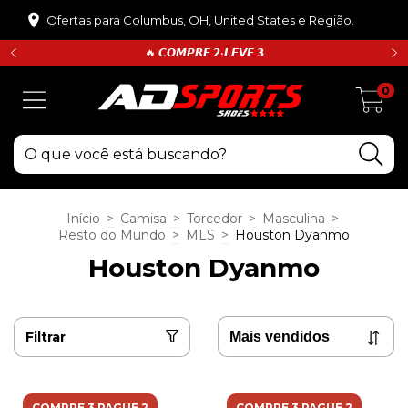
Ofertas para Columbus, OH, United States e Região.
🔥 𝘾𝙊𝙈𝙋𝙍𝙀 𝟮•𝙇𝙀𝙑𝙀 𝟯
0
Início
>
Camisa
>
Torcedor
>
Masculina
>
Resto do Mundo
>
MLS
>
Houston Dyanmo
Houston Dyanmo
Filtrar
COMPRE 3 PAGUE 2
COMPRE 3 PAGUE 2