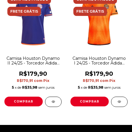
FRETE GRÁTIS
FRETE GRÁTIS
Camisa Houston Dynamo
Camisa Houston Dynamo
II 24/25 - Torcedor Adidas
I 24/25 - Torcedor Adidas
Masculina - Azul com
Masculina - Laranja com
detalhes em laranja
detalhes em azul
R$179,90
R$179,90
R$170,91
com
Pix
R$170,91
com
Pix
5
x de
R$35,98
sem juros
5
x de
R$35,98
sem juros
COMPRAR
COMPRAR