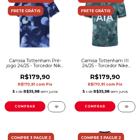
FRETE GRÁTIS
FRETE GRÁTIS
Camisa Tottenham Pré-
Camisa Tottenham III
jogo 24/25 - Torcedor Nike
24/25 - Torcedor Nike
Masculina - Azul
Masculina - Verde
R$179,90
R$179,90
R$170,91
com
Pix
R$170,91
com
Pix
5
x de
R$35,98
sem juros
5
x de
R$35,98
sem juros
COMPRAR
COMPRAR
COMPRE 3 PAGUE 2
COMPRE 3 PAGUE 2