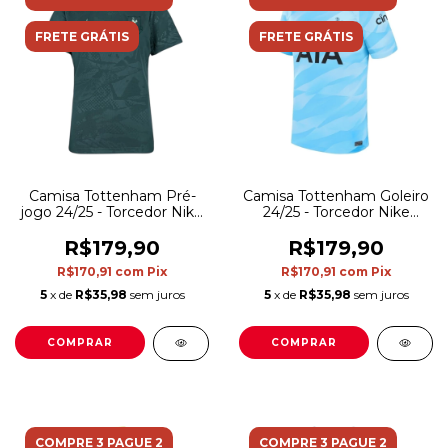
FRETE GRÁTIS
FRETE GRÁTIS
Camisa Tottenham Pré-
Camisa Tottenham Goleiro
jogo 24/25 - Torcedor Nike
24/25 - Torcedor Nike
Masculina - Verde
Masculina - Azul
R$179,90
R$179,90
R$170,91
com
Pix
R$170,91
com
Pix
5
x de
R$35,98
sem juros
5
x de
R$35,98
sem juros
COMPRAR
COMPRAR
COMPRE 3 PAGUE 2
COMPRE 3 PAGUE 2