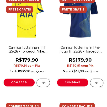
FRETE GRÁTIS
FRETE GRÁTIS
Camisa Tottenham III
Camisa Tottenham Pré-
25/26 - Torcedor Nike
jogo III 25/26 - Torcedor
Masculina - Amarela e azul
Nike Masculina - Azul
R$179,90
R$179,90
R$170,91
com
Pix
R$170,91
com
Pix
5
x de
R$35,98
sem juros
5
x de
R$35,98
sem juros
COMPRAR
COMPRAR
COMPRE 3 PAGUE 2
COMPRE 3 PAGUE 2