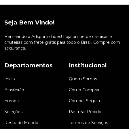
Seja Bem Vindo!
Bem-vindo à Adsportsshoes! Loja online de camisas e
chuteiras com frete grátis para todo o Brasil. Compre com
segurança.
Departamentos
Institucional
Início
Quem Somos
Brasileirão
Como Comprar
Europa
Compra Segura
Seleções
Rastrear Pedido
Resto do Mundo
Termos de Serviços