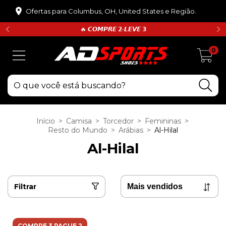
Ofertas para Columbus, OH, United States e Região.
🔥 𝘾𝙊𝙈𝙋𝙍𝙀 𝟮•𝙇𝙀𝙑𝙀 𝟯
0
Início
>
Camisa
>
Torcedor
>
Femininas
>
Resto do Mundo
>
Arábias
>
Al-Hilal
Al-Hilal
Filtrar
COMPRE 3 PAGUE 2