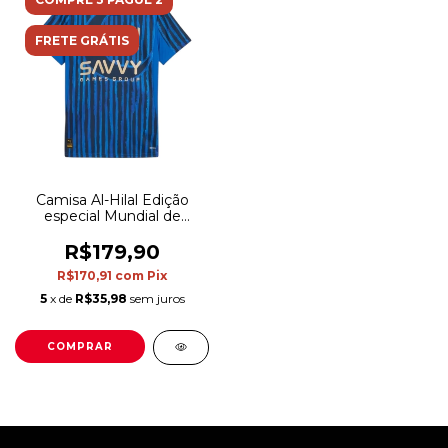
FRETE GRÁTIS
Camisa Al-Hilal Edição
especial Mundial de
Clubes 25/26 - Torcedor
Puma Feminina - Azul
R$179,90
R$170,91
com
Pix
5
x de
R$35,98
sem juros
COMPRAR