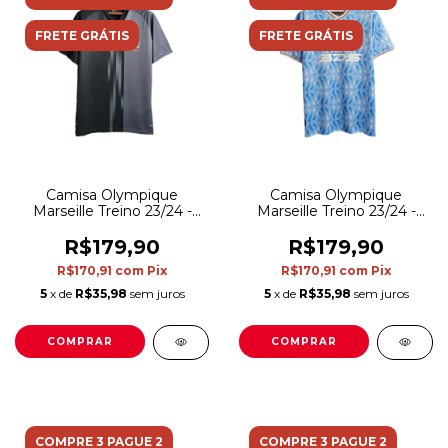
FRETE GRÁTIS
FRETE GRÁTIS
Camisa Olympique
Camisa Olympique
Marseille Treino 23/24 -
Marseille Treino 23/24 -
Torcedor Puma Masculina
Torcedor Puma Masculina
- Preta com detalhes em
- Azul com detalhes em
R$179,90
R$179,90
branco
branco e dourado
R$170,91
com
Pix
R$170,91
com
Pix
5
x de
R$35,98
sem juros
5
x de
R$35,98
sem juros
COMPRAR
COMPRAR
COMPRE 3 PAGUE 2
COMPRE 3 PAGUE 2