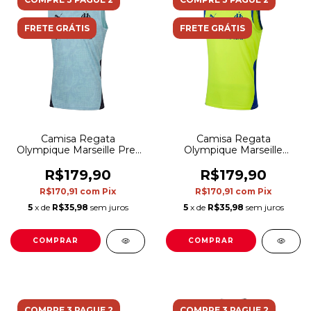
FRETE GRÁTIS
FRETE GRÁTIS
Camisa Regata
Camisa Regata
Olympique Marseille Pre-
Olympique Marseille
jogo II 25/26 - Torcedor
Treino 25/26 - Torcedor
Puma Masculina - Azul
Puma Masculina - Verde e
R$179,90
R$179,90
azul
R$170,91
com
Pix
R$170,91
com
Pix
5
x de
R$35,98
sem juros
5
x de
R$35,98
sem juros
COMPRAR
COMPRAR
COMPRE 3 PAGUE 2
COMPRE 3 PAGUE 2