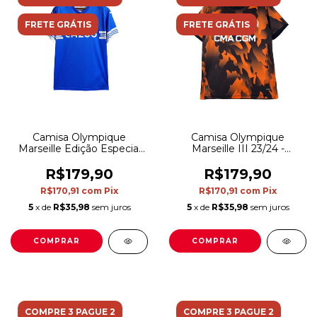
FRETE GRÁTIS
FRETE GRÁTIS
Camisa Olympique
Camisa Olympique
Marseille Edição Especial
Marseille III 23/24 -
23/24 - Torcedor Puma
Torcedor Puma Masculina
Masculina - Azul com
- Laranja com detalhes em
R$179,90
R$179,90
detalhes em branco
preto
R$170,91
com
Pix
R$170,91
com
Pix
5
x de
R$35,98
sem juros
5
x de
R$35,98
sem juros
COMPRAR
COMPRAR
COMPRE 3 PAGUE 2
COMPRE 3 PAGUE 2