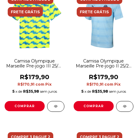
FRETE GRÁTIS
FRETE GRÁTIS
Camisa Olympique
Camisa Olympique
Marseille Pre-jogo III 25/26
Marseille Pre-jogo II 25/26
- Torcedor Puma
- Torcedor Puma
Masculina - Azul e amarela
Masculina - Azul
R$179,90
R$179,90
R$170,91
com
Pix
R$170,91
com
Pix
5
x de
R$35,98
sem juros
5
x de
R$35,98
sem juros
COMPRAR
COMPRAR
COMPRE 3 PAGUE 2
COMPRE 3 PAGUE 2