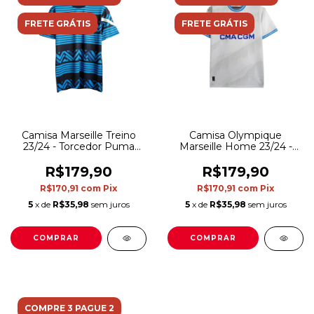
FRETE GRÁTIS
FRETE GRÁTIS
Camisa Marseille Treino
Camisa Olympique
23/24 - Torcedor Puma
Marseille Home 23/24 -
Masculina - Azul com
Torcedor Puma Masculina
detalhes em preto e
- Branco
R$179,90
R$179,90
branco
R$170,91
com
Pix
R$170,91
com
Pix
5
x de
R$35,98
sem juros
5
x de
R$35,98
sem juros
COMPRAR
COMPRAR
COMPRE 3 PAGUE 2