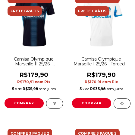
FRETE GRÁTIS
FRETE GRÁTIS
Camisa Olympique
Camisa Olympique
Marseille II 25/26 -
Marseille I 25/26 - Torcedor
Torcedor Puma Masculina
Puma Masculina - Branca
- Azul
e azul
R$179,90
R$179,90
R$170,91
com
Pix
R$170,91
com
Pix
5
x de
R$35,98
sem juros
5
x de
R$35,98
sem juros
COMPRAR
COMPRAR
COMPRE 3 PAGUE 2
COMPRE 3 PAGUE 2