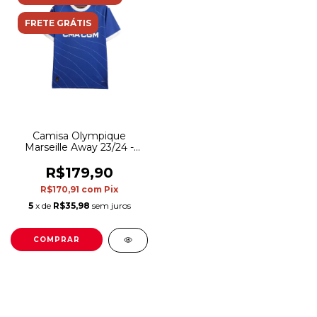
FRETE GRÁTIS
Camisa Olympique
Marseille Away 23/24 -
Torcedor Puma Masculina
- Azul
R$179,90
R$170,91
com
Pix
5
x de
R$35,98
sem juros
COMPRAR