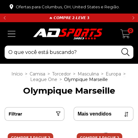
Ofertas para Columbus, OH, United States e Região.
🔥 𝘾𝙊𝙈𝙋𝙍𝙀 𝟮•𝙇𝙀𝙑𝙀 𝟯
0
Início
>
Camisa
>
Torcedor
>
Masculina
>
Europa
>
League One
>
Olympique Marseille
Olympique Marseille
Filtrar
COMPRE 3 PAGUE 2
COMPRE 3 PAGUE 2