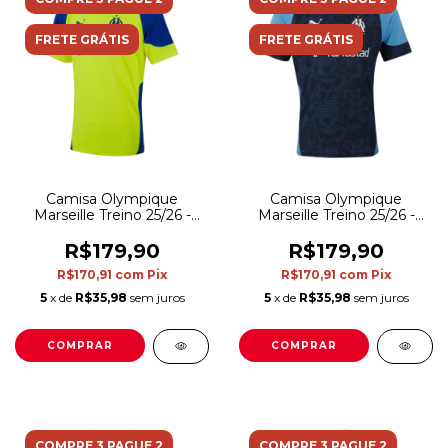
FRETE GRÁTIS
FRETE GRÁTIS
Camisa Olympique
Camisa Olympique
Marseille Treino 25/26 -
Marseille Treino 25/26 -
Torcedor Puma Masculina
Torcedor Puma Masculina
- Verde e azul
- Azul
R$179,90
R$179,90
R$170,91
com
Pix
R$170,91
com
Pix
5
x de
R$35,98
sem juros
5
x de
R$35,98
sem juros
COMPRAR
COMPRAR
COMPRE 3 PAGUE 2
COMPRE 3 PAGUE 2