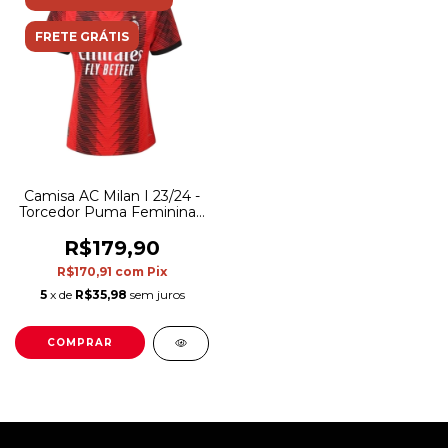
FRETE GRÁTIS
Camisa AC Milan I 23/24 -
Torcedor Puma Feminina -
Vermelha e preta
R$179,90
R$170,91
com
Pix
5
x de
R$35,98
sem juros
COMPRAR