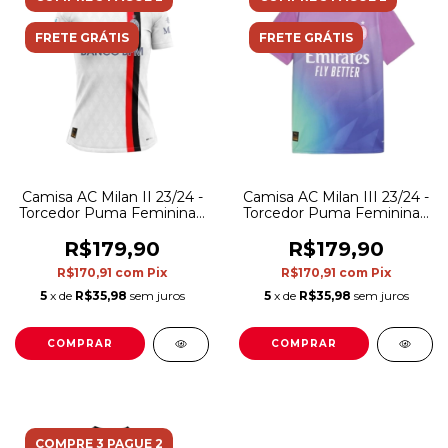
FRETE GRÁTIS
FRETE GRÁTIS
Camisa AC Milan II 23/24 -
Camisa AC Milan III 23/24 -
Torcedor Puma Feminina -
Torcedor Puma Feminina -
Branca
Rosa com detalhes em
roxo e verde
R$179,90
R$179,90
R$170,91
com
Pix
R$170,91
com
Pix
5
x de
R$35,98
sem juros
5
x de
R$35,98
sem juros
COMPRAR
COMPRAR
COMPRE 3 PAGUE 2