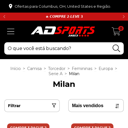
Ofertas para Columbus, OH, United States e Região.
🔥 𝘾𝙊𝙈𝙋𝙍𝙀 𝟮•𝙇𝙀𝙑𝙀 𝟯
0
Início
>
Camisa
>
Torcedor
>
Femininas
>
Europa
>
Serie A
>
Milan
Milan
Filtrar
COMPRE 3 PAGUE 2
COMPRE 3 PAGUE 2