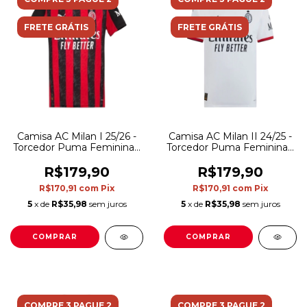
FRETE GRÁTIS
FRETE GRÁTIS
Camisa AC Milan I 25/26 -
Camisa AC Milan II 24/25 -
Torcedor Puma Feminina -
Torcedor Puma Feminina -
Preta e vermelha com
Branca com detalhes em
detalhes em cinza
vermelho
R$179,90
R$179,90
R$170,91
com
Pix
R$170,91
com
Pix
5
x de
R$35,98
sem juros
5
x de
R$35,98
sem juros
COMPRAR
COMPRAR
COMPRE 3 PAGUE 2
COMPRE 3 PAGUE 2