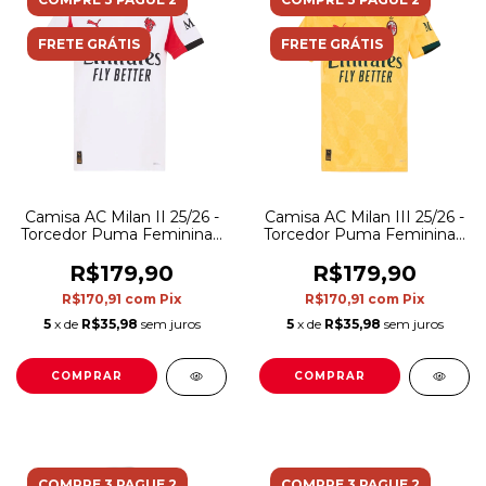
FRETE GRÁTIS
FRETE GRÁTIS
Camisa AC Milan II 25/26 -
Camisa AC Milan III 25/26 -
Torcedor Puma Feminina -
Torcedor Puma Feminina -
Branca com detalhes em
Amarela com detalhes em
vermelho e preto
verde
R$179,90
R$179,90
R$170,91
com
Pix
R$170,91
com
Pix
5
x de
R$35,98
sem juros
5
x de
R$35,98
sem juros
COMPRAR
COMPRAR
COMPRE 3 PAGUE 2
COMPRE 3 PAGUE 2