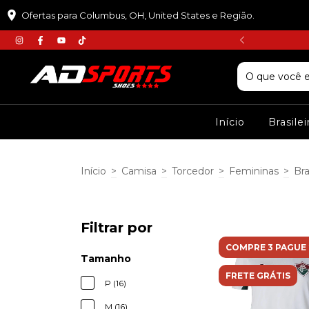
Ofertas para Columbus, OH, United States e Região.
𝘾𝙐𝙋𝙊𝙈 :𝙋𝙍𝙄𝙈𝙀𝙄𝙍𝘼𝘾𝙊𝙈𝙋𝙍𝘼
Início
Brasile
Início
>
Camisa
>
Torcedor
>
Femininas
>
Bra
Filtrar por
COMPRE 3 PAGUE 
Tamanho
FRETE GRÁTIS
P (16)
M (16)