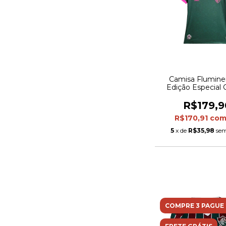
Camisa Flumine
Edição Especial 
23/24 - Feminina 
Verde com detal
R$179,9
rosa
R$170,91
co
5
x de
R$35,98
sem
COMPRE 3 PAGUE 