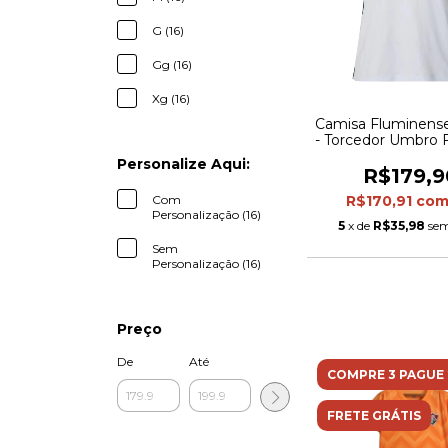
G (16)
Gg (16)
Xg (16)
Camisa Fluminense 
- Torcedor Umbro 
- Branca com det
Personalize Aqui:
verde e verm
R$179,9
Com
R$170,91
co
Personalização (16)
5
x de
R$35,98
sem
Sem
Personalização (16)
Preço
De
Até
COMPRE 3 PAGUE 
FRETE GRÁTIS