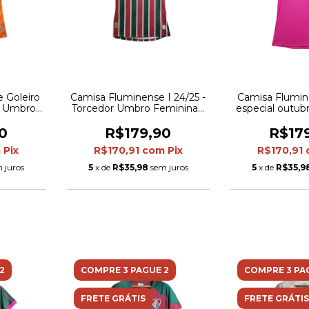
 Goleiro
Camisa Fluminense I 24/25 -
Camisa Flumin
or Umbro
Torcedor Umbro Feminina -
especial outub
anja
Verde e vermelha
- Feminina U
com detalhes 
0
R$179,90
R$17
m
Pix
R$170,91
com
Pix
R$170,91
 juros
5
x de
R$35,98
sem juros
5
x de
R$35,9
2
COMPRE 3 PAGUE 2
COMPRE 3 PA
FRETE GRÁTIS
FRETE GRÁTIS