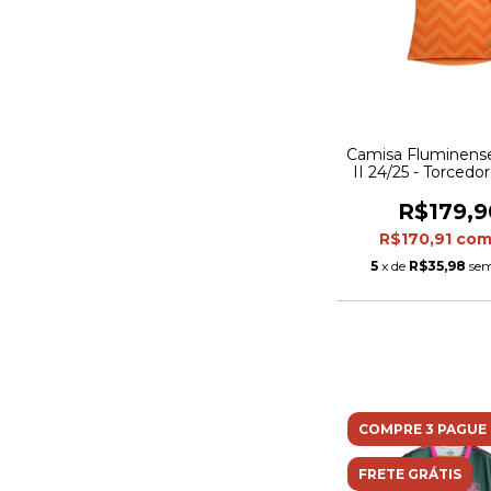
Camisa Fluminense
II 24/25 - Torced
Feminina - Lar
R$179,9
R$170,91
co
5
x de
R$35,98
sem
COMPRE 3 PAGUE 
FRETE GRÁTIS