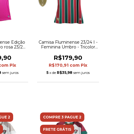
ense Edição
Camisa Fluminense 23/24 I -
ro rosa 23/24
Feminina Umbro - Tricolor
mbro - Rosa
com patches libertadores
em tricolor
9,90
R$179,90
com
Pix
R$170,91
com
Pix
8
sem juros
5
x de
R$35,98
sem juros
GUE 2
COMPRE 3 PAGUE 2
FRETE GRÁTIS