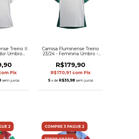
nse Treino II
Camisa Fluminense Treino
edor Umbro
23/24 - Feminina Umbro -
Branca com
Branco
 cinza
9,90
R$179,90
com
Pix
R$170,91
com
Pix
8
sem juros
5
x de
R$35,98
sem juros
GUE 2
COMPRE 3 PAGUE 2