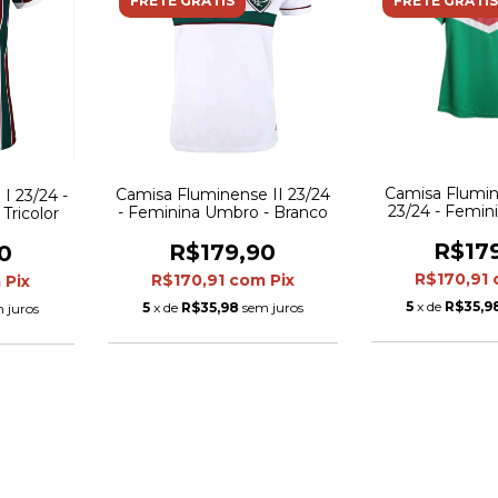
FRETE GRÁTIS
FRETE GRÁTIS
Camisa Flumin
Camisa Fluminense II 23/24
I 23/24 -
23/24 - Femin
- Feminina Umbro - Branco
Tricolor
Ver
R$17
R$179,90
0
R$170,91
R$170,91
com
Pix
m
Pix
5
x de
R$35,9
5
x de
R$35,98
sem juros
 juros