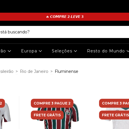
🔥 𝘾𝙊𝙈𝙋𝙍𝙀 𝟮•𝙇𝙀𝙑𝙀 𝟯
irão
Europa
Seleções
Resto do Mundo
sileirão
>
Rio de Janeiro
>
Fluminense
2
COMPRE 3 PAGUE 2
COMPRE 3 PA
FRETE GRÁTIS
FRETE GRÁTIS