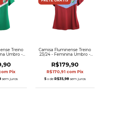
FRETE GRÁTIS
ense Treino
Camisa Fluminense Treino
ina Umbro -
23/24 - Feminina Umbro -
de
Vinho
9,90
R$179,90
com
Pix
R$170,91
com
Pix
8
sem juros
5
x de
R$35,98
sem juros