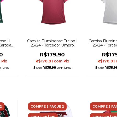
nse II
Camisa Fluminense Treino I
Camisa Flumine
Cartola
23/24 - Torcedor Umbro
23/24 - Torc
Umbro -
Feminina - Tricolor com
Feminina - 
hes em
detalhes verde
detalhes
0
R$179,90
R$17
m
Pix
R$170,91
com
Pix
R$170,91
 juros
5
x de
R$35,98
sem juros
5
x de
R$35,9
2
COMPRE 3 PAGUE 2
COMPRE 3 PA