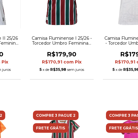
II 25/26
Camisa Fluminense I 25/26 -
Camisa Flumine
Feminina
Torcedor Umbro Feminina -
- Torcedor Um
alhes em
Vermelha e verde com
- Branca com 
elho
detalhes em branco
verde e v
0
R$179,90
R$17
m
Pix
R$170,91
com
Pix
R$170,91
 juros
5
x de
R$35,98
sem juros
5
x de
R$35,9
2
COMPRE 3 PAGUE 2
COMPRE 3 PA
FRETE GRÁTIS
FRETE GRÁTIS