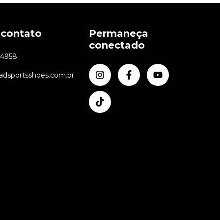
 contato
Permaneça
conectado
24958
dsportsshoes.com.br