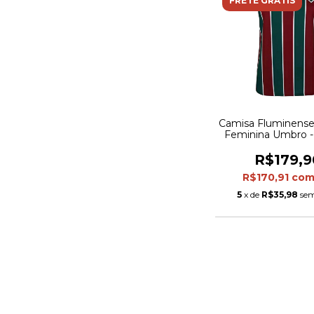
FRETE GRÁTIS
Camisa Fluminense 
Feminina Umbro - 
R$179,9
R$170,91
co
5
x de
R$35,98
sem