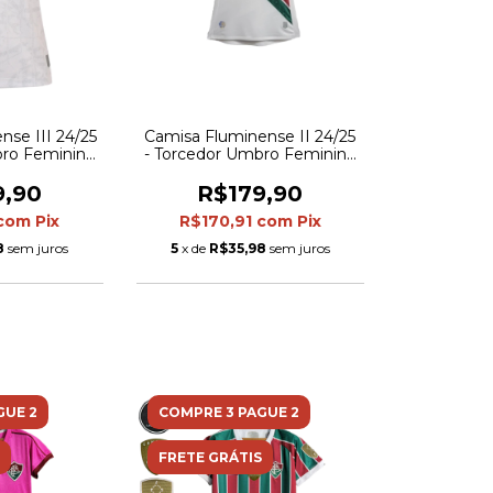
nse III 24/25
Camisa Fluminense II 24/25
bro Feminina
- Torcedor Umbro Feminina
detalhes em
- Branca
ermelho
9,90
R$179,90
com
Pix
R$170,91
com
Pix
8
sem juros
5
x de
R$35,98
sem juros
GUE 2
COMPRE 3 PAGUE 2
FRETE GRÁTIS