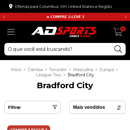
Ofertas para Columbus, OH, United States e Região.
🔥 𝘾𝙊𝙈𝙋𝙍𝙀 𝟮•𝙇𝙀𝙑𝙀 𝟯
0
Início
>
Camisa
>
Torcedor
>
Masculina
>
Europa
>
League Two
>
Bradford City
Bradford City
Filtrar
COMPRE 3 PAGUE 2