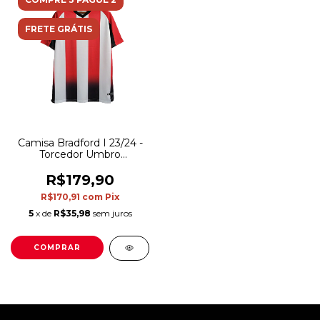
FRETE GRÁTIS
Camisa Bradford I 23/24 -
Torcedor Umbro
Masculina - Branca com
detalhes em vermelho e
R$179,90
preto
R$170,91
com
Pix
5
x de
R$35,98
sem juros
COMPRAR