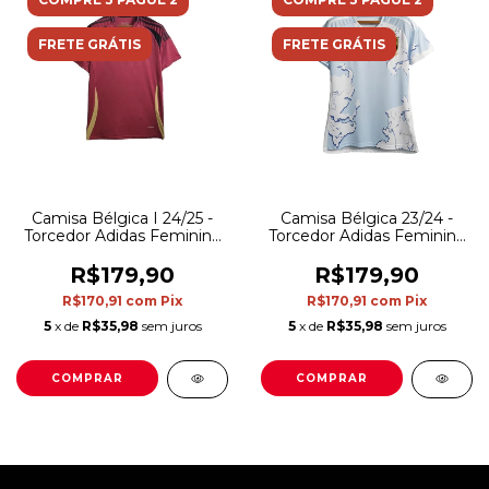
FRETE GRÁTIS
FRETE GRÁTIS
Camisa Bélgica I 24/25 -
Camisa Bélgica 23/24 -
Torcedor Adidas Feminina
Torcedor Adidas Feminina
- Vermelha com detalhes
- Azul
em preto e dourado
R$179,90
R$179,90
R$170,91
com
Pix
R$170,91
com
Pix
5
x de
R$35,98
sem juros
5
x de
R$35,98
sem juros
COMPRAR
COMPRAR