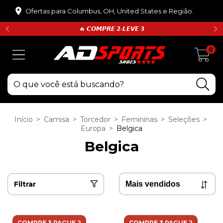
Ofertas para Columbus, OH, United States e Região.
🔥 𝘾𝙊𝙈𝙋𝙍𝙀 𝟮•𝙇𝙀𝙑𝙀 𝟯
0
Início
>
Camisa
>
Torcedor
>
Femininas
>
Seleções
>
Europa
>
Belgica
Belgica
Filtrar
COMPRE 3 PAGUE 2
COMPRE 3 PAGUE 2