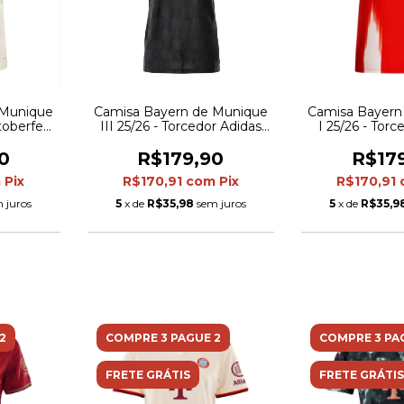
 Munique
Camisa Bayern de Munique
Camisa Bayern
toberfest
III 25/26 - Torcedor Adidas
I 25/26 - Torc
 Adidas
Feminina - Preta
Feminina - V
e verde
detalhes e
0
R$179,90
R$17
m
Pix
R$170,91
com
Pix
R$170,91
 juros
5
x de
R$35,98
sem juros
5
x de
R$35,9
2
COMPRE 3 PAGUE 2
COMPRE 3 PA
FRETE GRÁTIS
FRETE GRÁTIS