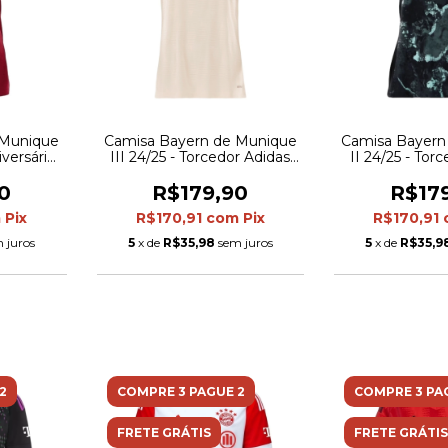
 Munique
Camisa Bayern de Munique
Camisa Bayern
iversário
III 24/25 - Torcedor Adidas
II 24/25 - Tor
Torcedor
Feminina - Bege com
Feminina - 
- Vinho
detalhes em vermelho
detalhes e
0
R$179,90
R$17
dourado
marr
m
Pix
R$170,91
com
Pix
R$170,91
 juros
5
x de
R$35,98
sem juros
5
x de
R$35,9
2
COMPRE 3 PAGUE 2
COMPRE 3 PA
FRETE GRÁTIS
FRETE GRÁTIS