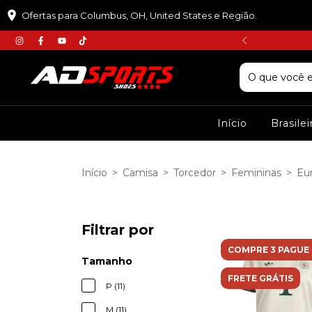
Ofertas para Columbus, OH, United States e Região.
𝘾𝙐𝙋𝙊𝙈 :𝙋𝙍𝙄𝙈𝙀𝙄𝙍𝘼𝘾𝙊𝙈𝙋𝙍𝘼
Início
Brasile
Início
>
Camisa
>
Torcedor
>
Femininas
>
Eu
Filtrar por
COMPRE 3 PAGUE 
Tamanho
FRETE GRÁTIS
P (11)
M (11)