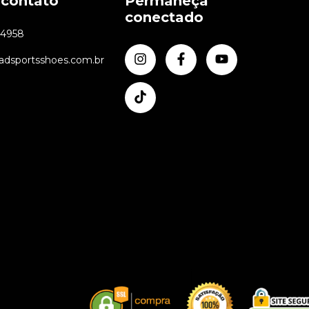
 contato
Permaneça
conectado
24958
dsportsshoes.com.br