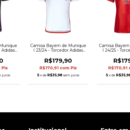
 Munique
Camisa Bayern de Munique
Camisa Bayern
r Adidas
I 23/24 - Torcedor Adidas
I 24/25 - Torc
ta com
Feminina - Vermelha e
Feminina -
o e roxo
branca
0
R$179,90
R$17
m
Pix
R$170,91
com
Pix
R$170,91
 juros
5
x de
R$35,98
sem juros
5
x de
R$35,9