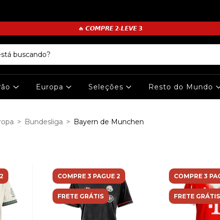
🔥 𝘾𝙊𝙈𝙋𝙍𝙀 𝟮•𝙇𝙀𝙑𝙀 𝟯
irão
Europa
Seleções
Resto do Mundo
ropa
>
Bundesliga
>
Bayern de Munchen
2
COMPRE 3 PAGUE 2
COMPRE 3 PA
FRETE GRÁTIS
FRETE GRÁTIS