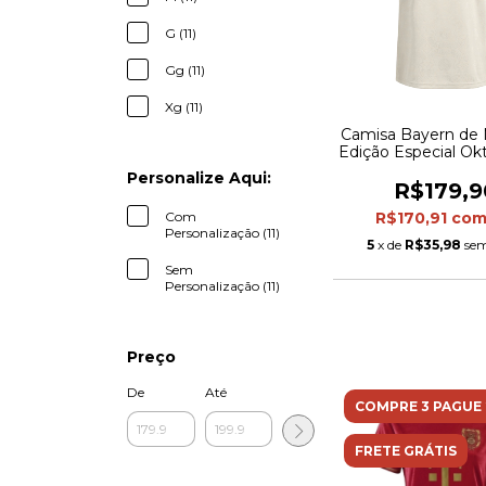
G (11)
Gg (11)
Xg (11)
Camisa Bayern de
Edição Especial Ok
25/26 - Torcedor
Personalize Aqui:
Feminina - Bege 
R$179,9
Com
R$170,91
co
Personalização (11)
5
x de
R$35,98
sem
Sem
Personalização (11)
Preço
De
Até
COMPRE 3 PAGUE 
FRETE GRÁTIS