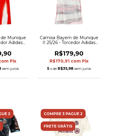
 de Munique
Camisa Bayern de Munique
edor Adidas
II 25/26 - Torcedor Adidas
ermelha com
Feminina - Bege com
m branco
detalhes em vermelho e
9,90
R$179,90
azul
com
Pix
R$170,91
com
Pix
8
sem juros
5
x de
R$35,98
sem juros
GUE 2
COMPRE 3 PAGUE 2
FRETE GRÁTIS