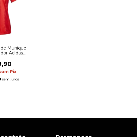
 de Munique
edor Adidas
 Vermelha
9,90
com
Pix
8
sem juros