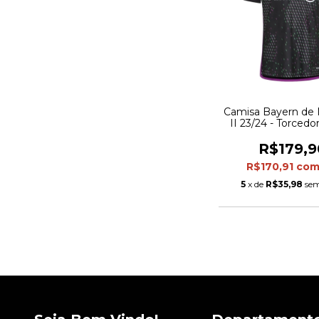
Camisa Bayern de
II 23/24 - Torcedo
Feminina - Pre
detalhes em branc
R$179,9
R$170,91
co
5
x de
R$35,98
sem