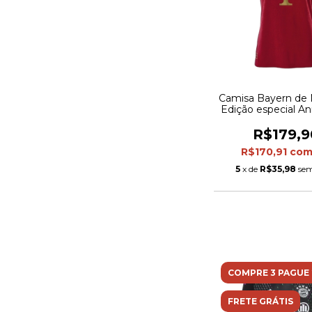
Camisa Bayern de
Edição especial An
125 anos 25/26 - 
Adidas Feminina 
R$179,9
com detalhes em 
R$170,91
co
5
x de
R$35,98
sem
COMPRE 3 PAGUE 
FRETE GRÁTIS