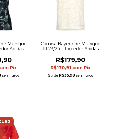
 de Munique
Camisa Bayern de Munique
cedor Adidas
III 23/24 - Torcedor Adidas
Preta com
Feminina - Bege
m verde e
9,90
R$179,90
om
com
Pix
R$170,91
com
Pix
8
sem juros
5
x de
R$35,98
sem juros
GUE 2