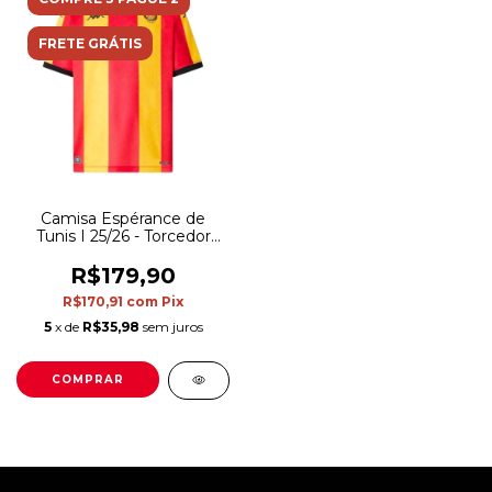
FRETE GRÁTIS
Camisa Espérance de
Tunis I 25/26 - Torcedor
Kappa Masculina -
Amarela e vermelha
R$179,90
R$170,91
com
Pix
5
x de
R$35,98
sem juros
COMPRAR