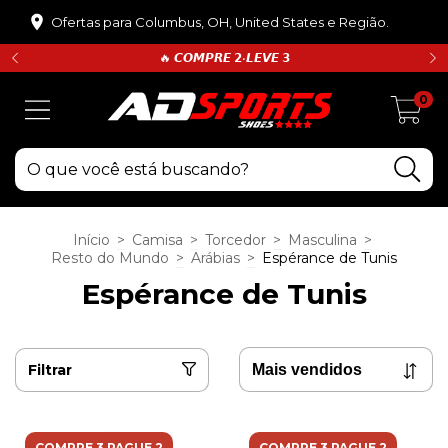
Ofertas para Columbus, OH, United States e Região.
🔥 𝘾𝙊𝙈𝙋𝙍𝙀 𝟮•𝙇𝙀𝙑𝙀 𝟯
0
Início
>
Camisa
>
Torcedor
>
Masculina
>
Resto do Mundo
>
Arábias
>
Espérance de Tunis
Espérance de Tunis
Filtrar
COMPRE 3 PAGUE 2
COMPRE 3 PAGUE 2