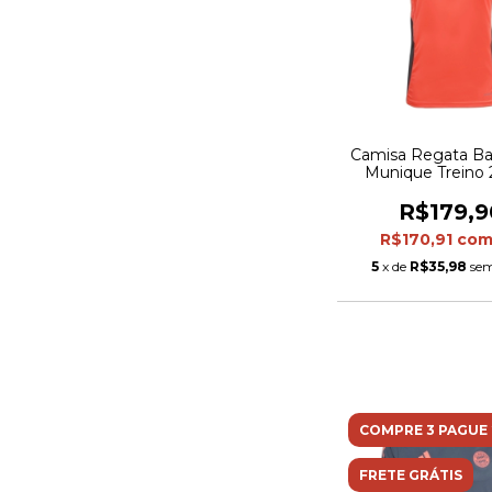
Camisa Regata Ba
Munique Treino 2
Torcedor Adidas Ma
Laranja com deta
R$179,9
cinza
R$170,91
co
5
x de
R$35,98
sem
COMPRE 3 PAGUE 
FRETE GRÁTIS