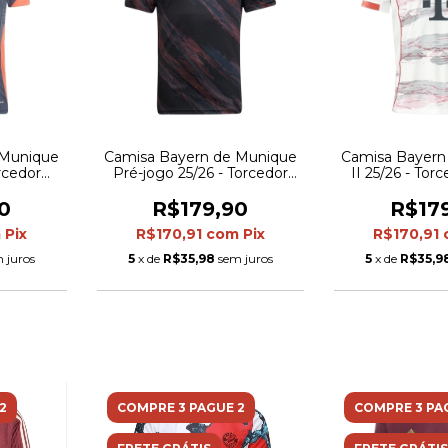
 Munique
Camisa Bayern de Munique
Camisa Bayern
orcedor
Pré-jogo 25/26 - Torcedor
II 25/26 - Tor
- Cinza
Adidas Masculina - Preta
Masculina -
laranja
com detalhes em vermelho
detalhes em 
0
R$179,90
R$17
e azul
azu
m
Pix
R$170,91
com
Pix
R$170,91
 juros
5
x de
R$35,98
sem juros
5
x de
R$35,9
2
COMPRE 3 PAGUE 2
COMPRE 3 PA