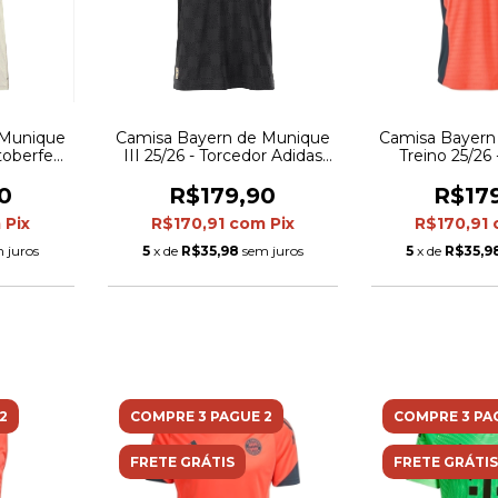
 Munique
Camisa Bayern de Munique
Camisa Bayern
toberfest
III 25/26 - Torcedor Adidas
Treino 25/26 
 Adidas
Masculina - Preta
Adidas Masculin
e verde
cin
0
R$179,90
R$17
m
Pix
R$170,91
com
Pix
R$170,91
 juros
5
x de
R$35,98
sem juros
5
x de
R$35,9
2
COMPRE 3 PAGUE 2
COMPRE 3 PA
FRETE GRÁTIS
FRETE GRÁTIS