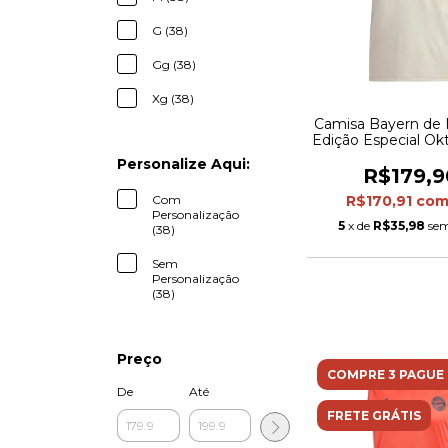
G (38)
Gg (38)
Xg (38)
Camisa Bayern de
Edição Especial Ok
25/26 - Torcedor
Personalize Aqui:
Masculina - Bege 
R$179,9
Com
R$170,91
co
Personalização
5
x de
R$35,98
sem
(38)
Sem
Personalização
(38)
Preço
COMPRE 3 PAGUE 
De
Até
FRETE GRÁTIS