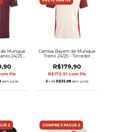
FRETE GRÁTIS
 de Munique
Camisa Bayern de Munique
 anos 24/25 -
Treino 24/25 - Torcedor
s Masculina -
Adidas Masculina - Bege e
ho
vinho
9,90
R$179,90
com
Pix
R$170,91
com
Pix
8
sem juros
5
x de
R$35,98
sem juros
GUE 2
COMPRE 3 PAGUE 2