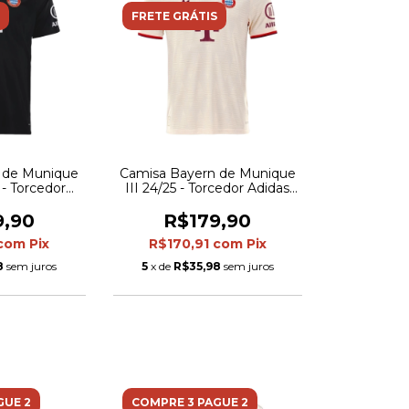
FRETE GRÁTIS
 de Munique
Camisa Bayern de Munique
 - Torcedor
III 24/25 - Torcedor Adidas
ina - Preta
Masculina - Bege com
detalhes em vermelho
9,90
R$179,90
com
Pix
R$170,91
com
Pix
8
sem juros
5
x de
R$35,98
sem juros
GUE 2
COMPRE 3 PAGUE 2