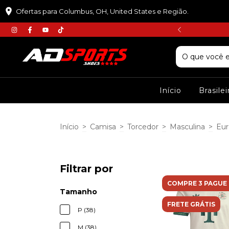
Ofertas para Columbus, OH, United States e Região.
𝘾𝙐𝙋𝙊𝙈 :𝙋𝙍𝙄𝙈𝙀𝙄𝙍𝘼𝘾𝙊𝙈𝙋𝙍𝘼
Início
Brasile
Início
>
Camisa
>
Torcedor
>
Masculina
>
Eur
Filtrar por
COMPRE 3 PAGUE 
Tamanho
FRETE GRÁTIS
P (38)
M (38)