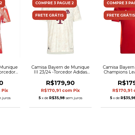
2
COMPRE 3 PAGUE 2
COMPRE 3 PA
FRETE GRÁTIS
FRETE GRÁTIS
 Munique
Camisa Bayern de Munique
Camisa Bayern
Torcedor
III 23/24 -Torcedor Adidas
Champions Lea
 Vermelha
Masculina - Bege
Torcedor Adida
 branco
Verme
0
R$179,90
R$17
m
Pix
R$170,91
com
Pix
R$170,91
 juros
5
x de
R$35,98
sem juros
5
x de
R$35,9