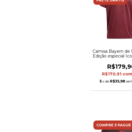
FRETE GRÁTIS
Camisa Bayern de
Edição especial Ico
Torcedor Adidas Ma
Vinho
R$179,9
R$170,91
co
5
x de
R$35,98
sem
COMPRE 3 PAGUE 