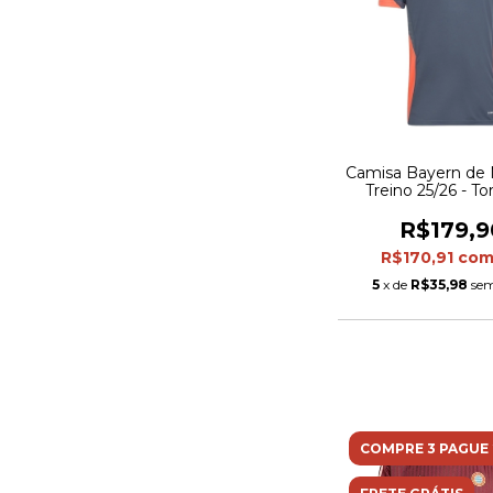
Camisa Bayern de
Treino 25/26 - T
Adidas Masculina 
com detalhes em 
R$179,9
R$170,91
co
5
x de
R$35,98
sem
COMPRE 3 PAGUE 