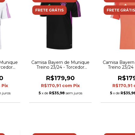
FRETE GRÁTIS
FRETE GRÁTIS
 Munique
Camisa Bayern de Munique
Camisa Bayern
orcedor
Treino 23/24 - Torcedor
Treino 23/24
- Branca
Adidas Masculina - Preta
Adidas Masculi
0
R$179,90
R$17
m
Pix
R$170,91
com
Pix
R$170,91
 juros
5
x de
R$35,98
sem juros
5
x de
R$35,9