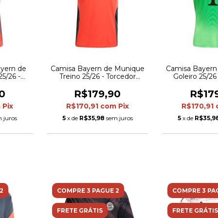
yern de
Camisa Bayern de Munique
Camisa Bayern
5/26 -
Treino 25/26 - Torcedor
Goleiro 25/26
sculina -
Adidas Masculina - Laranja
Adidas Mascul
lhes em
com detalhes em cinza
0
R$179,90
R$17
m
Pix
R$170,91
com
Pix
R$170,91
 juros
5
x de
R$35,98
sem juros
5
x de
R$35,9
2
COMPRE 3 PAGUE 2
COMPRE 3 PA
FRETE GRÁTIS
FRETE GRÁTIS