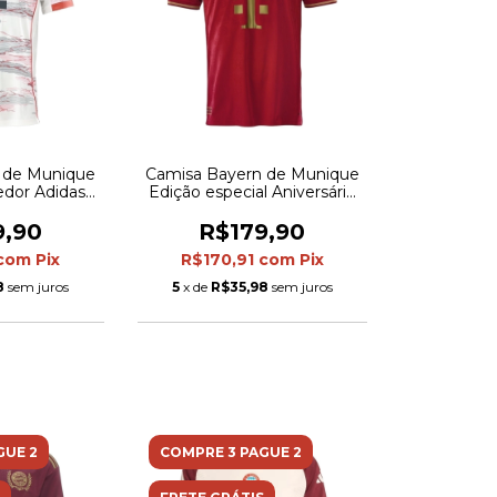
 de Munique
Camisa Bayern de Munique
cedor Adidas
Edição especial Aniversário
 Bege com
125 anos 25/26 - Torcedor
vermelho e
Adidas Masculina - Vinho
9,90
R$179,90
l
com detalhes em dourado
com
Pix
R$170,91
com
Pix
8
sem juros
5
x de
R$35,98
sem juros
GUE 2
COMPRE 3 PAGUE 2