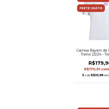
FRETE GRÁTIS
Camisa Bayern de
Treino 23/24 - T
Adidas Masculina 
R$179,9
R$170,91
co
5
x de
R$35,98
sem