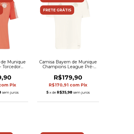
FRETE GRÁTIS
 de Munique
Camisa Bayern de Munique
 - Torcedor
Champions League Pré-
na - Vermelha
jogo 23/24 - Torcedor Adidas
Masculina - Off white
9,90
R$179,90
com
Pix
R$170,91
com
Pix
8
sem juros
5
x de
R$35,98
sem juros