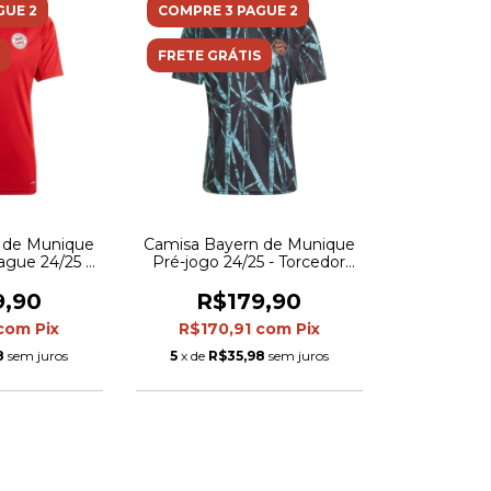
GUE 2
COMPRE 3 PAGUE 2
FRETE GRÁTIS
 de Munique
Camisa Bayern de Munique
gue 24/25 -
Pré-jogo 24/25 - Torcedor
s Masculina -
Adidas Masculina - Preta
lha
com detalhes em verde
9,90
R$179,90
com
Pix
R$170,91
com
Pix
8
sem juros
5
x de
R$35,98
sem juros