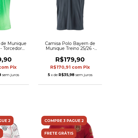
 de Munique
Camisa Polo Bayern de
 - Torcedor
Munique Treino 25/26 -
ina - Verde
Torcedor Adidas Masculina -
Cinza com detalhes em
9,90
R$179,90
laranja
com
Pix
R$170,91
com
Pix
8
sem juros
5
x de
R$35,98
sem juros
GUE 2
COMPRE 3 PAGUE 2
FRETE GRÁTIS