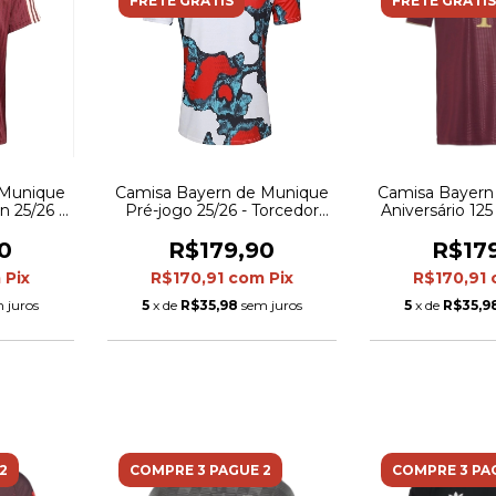
FRETE GRÁTIS
FRETE GRÁTIS
 Munique
Camisa Bayern de Munique
Camisa Bayern
n 25/26 -
Pré-jogo 25/26 - Torcedor
Aniversário 125
sculina -
Adidas Masculina - Branca
Torcedor Adida
com detalhes em vermelho
Vin
0
R$179,90
R$17
e verde e preto
m
Pix
R$170,91
com
Pix
R$170,91
 juros
5
x de
R$35,98
sem juros
5
x de
R$35,9
2
COMPRE 3 PAGUE 2
COMPRE 3 PA