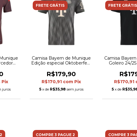
FRETE GRÁTIS
FRETE GRÁTIS
 Munique
Camisa Bayern de Munique
Camisa Bayern
orcedor
Edição especial Oktoberfest
Goleiro 24/25
- Vinho
24/25 - Torcedor Adidas
Adidas Mascul
Masculina - Preta com
0
R$179,90
R$17
detalhes em bege
m
Pix
R$170,91
com
Pix
R$170,91
 juros
5
x de
R$35,98
sem juros
5
x de
R$35,9
2
COMPRE 3 PAGUE 2
COMPRE 3 PA