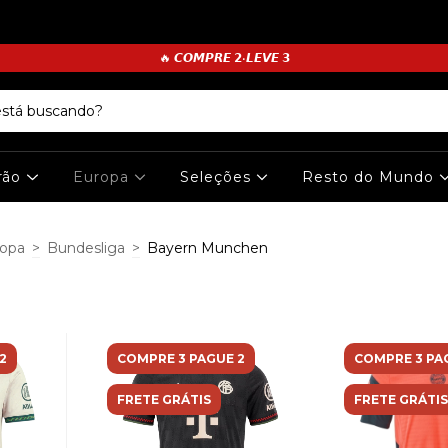
🔥 𝘾𝙊𝙈𝙋𝙍𝙀 𝟮•𝙇𝙀𝙑𝙀 𝟯
irão
Europa
Seleções
Resto do Mundo
opa
>
Bundesliga
>
Bayern Munchen
2
COMPRE 3 PAGUE 2
COMPRE 3 PA
FRETE GRÁTIS
FRETE GRÁTIS