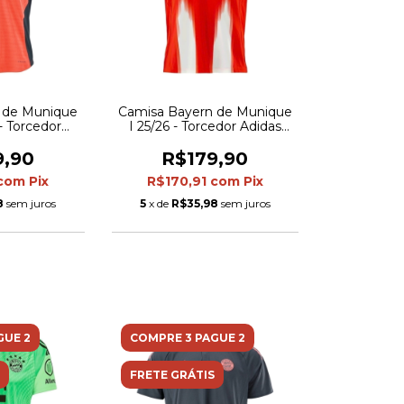
 de Munique
Camisa Bayern de Munique
- Torcedor
I 25/26 - Torcedor Adidas
a - Laranja e
Masculina - Vermelha com
za
detalhes em branco
9,90
R$179,90
com
Pix
R$170,91
com
Pix
8
sem juros
5
x de
R$35,98
sem juros
GUE 2
COMPRE 3 PAGUE 2
FRETE GRÁTIS