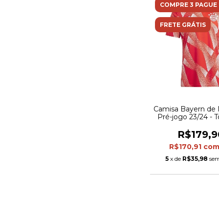
COMPRE 3 PAGUE 
FRETE GRÁTIS
Camisa Bayern de
Pré-jogo 23/24 - 
Adidas Masculina -
com detalhes em
R$179,9
R$170,91
co
5
x de
R$35,98
sem