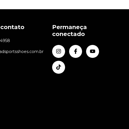
 contato
Permaneça
conectado
24958
dsportsshoes.com.br