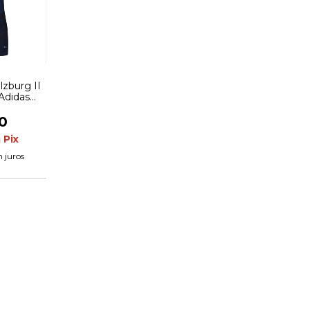
lzburg II
 Adidas
vermelha
0
m
Pix
 juros