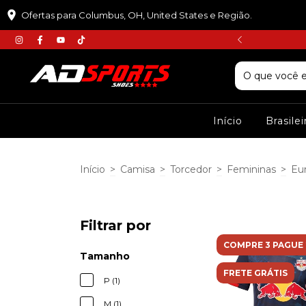
Ofertas para Columbus, OH, United States e Região.
𝘾𝙐𝙋𝙊𝙈 :𝙋𝙍𝙄𝙈𝙀𝙄𝙍𝘼𝘾𝙊𝙈𝙋𝙍𝘼
Início
Brasile
Início
>
Camisa
>
Torcedor
>
Femininas
>
Eu
Filtrar por
COMPRE 3 PAGUE 
Tamanho
FRETE GRÁTIS
P (1)
M (1)