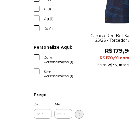
G (1)
Gg (1)
Xg (1)
Camisa Red Bull Sa
25/26 - Torcedor
Feminina - Azul e 
Personalize Aqui:
R$179,9
Com
R$170,91
co
Personalização (1)
5
x de
R$35,98
sem
Sem
Personalização (1)
Preço
De
Até