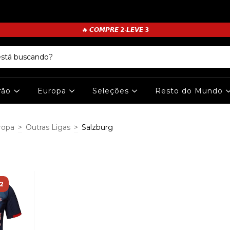
🔥 𝘾𝙊𝙈𝙋𝙍𝙀 𝟮•𝙇𝙀𝙑𝙀 𝟯
irão
Europa
Seleções
Resto do Mundo
ropa
>
Outras Ligas
>
Salzburg
2