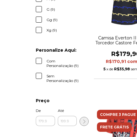
G (9)
Gg (9)
Xg (9)
Camisa Everton III
Torcedor Castore F
Preta com detalhe
Personalize Aqui:
e amarelo
R$179,9
Com
R$170,91
co
Personalização (9)
5
x de
R$35,98
sem
Sem
Personalização (9)
Preço
De
Até
COMPRE 3 PAGUE 
FRETE GRÁTIS