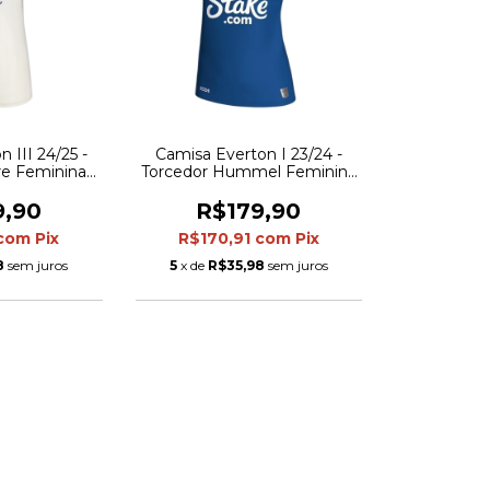
 III 24/25 -
Camisa Everton I 23/24 -
re Feminina -
Torcedor Hummel Feminina
ca
- Azul
9,90
R$179,90
com
Pix
R$170,91
com
Pix
8
sem juros
5
x de
R$35,98
sem juros