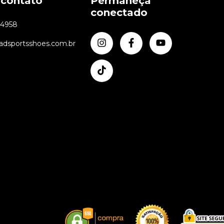
 contato
Permaneça
conectado
24958
dsportsshoes.com.br