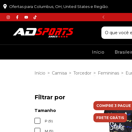
Ofertas para Columbus, OH, United States e Região.
𝘾𝙐𝙋𝙊𝙈 :𝙋𝙍𝙄𝙈𝙀𝙄𝙍𝘼𝘾𝙊𝙈𝙋𝙍𝘼
Início
Brasile
Início
>
Camisa
>
Torcedor
>
Femininas
>
Eu
Filtrar por
COMPRE 3 PAGUE 
Tamanho
FRETE GRÁTIS
P (9)
M (9)