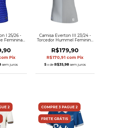
n I 25/26 -
Camisa Everton III 23/24 -
re Feminina -
Torcedor Hummel Feminina
l
- Cinza com detalhes em
azul
9,90
R$179,90
com
Pix
R$170,91
com
Pix
8
sem juros
5
x de
R$35,98
sem juros
GUE 2
COMPRE 3 PAGUE 2
FRETE GRÁTIS