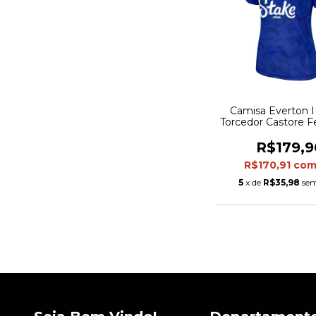
Camisa Everton I 
Torcedor Castore F
Azul
R$179,9
R$170,91
co
5
x de
R$35,98
sem