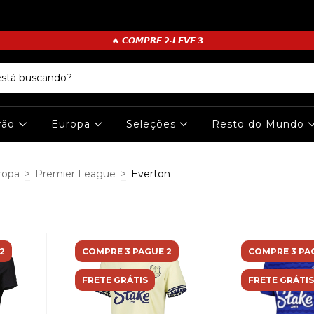
🔥 𝘾𝙊𝙈𝙋𝙍𝙀 𝟮•𝙇𝙀𝙑𝙀 𝟯
irão
Europa
Seleções
Resto do Mundo
ropa
>
Premier League
>
Everton
2
COMPRE 3 PAGUE 2
COMPRE 3 PA
FRETE GRÁTIS
FRETE GRÁTIS