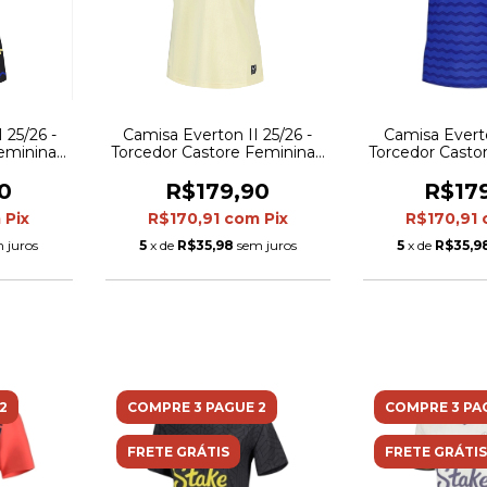
 25/26 -
Camisa Everton II 25/26 -
Camisa Everto
eminina -
Torcedor Castore Feminina -
Torcedor Casto
s em azul
Amarela
Azu
0
R$179,90
R$17
m
Pix
R$170,91
com
Pix
R$170,91
 juros
5
x de
R$35,98
sem juros
5
x de
R$35,9
2
COMPRE 3 PAGUE 2
COMPRE 3 PA
FRETE GRÁTIS
FRETE GRÁTIS