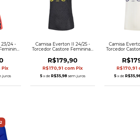
 23/24 -
Camisa Everton II 24/25 -
Camisa Everton
Feminina
Torcedor Castore Feminina -
Torcedor Casto
alhes em
Cinza com detalhes em
Bran
amarelo
0
R$179,90
R$17
m
Pix
R$170,91
com
Pix
R$170,91
 juros
5
x de
R$35,98
sem juros
5
x de
R$35,9
2