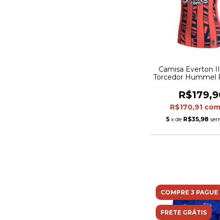
Camisa Everton II
Torcedor Hummel 
- Laranja com det
azul
R$179,9
R$170,91
co
5
x de
R$35,98
sem
COMPRE 3 PAGUE 
FRETE GRÁTIS