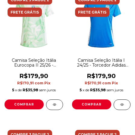
FRETE GRÁTIS
FRETE GRÁTIS
Camisa Seleção Itália
Camisa Seleção Itália I
Eurocopa II 25/26 -
24/25 - Torcedor Adidas
Torcedor Adidas Feminina
Feminina - Azul
- Branca com detalhes em
R$179,90
R$179,90
verde
R$170,91
com
Pix
R$170,91
com
Pix
5
x de
R$35,98
sem juros
5
x de
R$35,98
sem juros
COMPRAR
COMPRAR
COMPRE 3 PAGUE 2
COMPRE 3 PAGUE 2