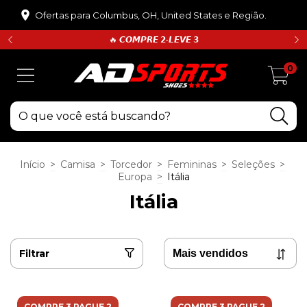
Ofertas para Columbus, OH, United States e Região.
🔥 𝘾𝙊𝙈𝙋𝙍𝙀 𝟮•𝙇𝙀𝙑𝙀 𝟯
0
Início
>
Camisa
>
Torcedor
>
Femininas
>
Seleções
>
Europa
>
Itália
Itália
Filtrar
COMPRE 3 PAGUE 2
COMPRE 3 PAGUE 2