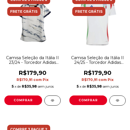
FRETE GRÁTIS
FRETE GRÁTIS
Camisa Seleção da Itália II
Camisa Seleção da Itália II
23/24 - Torcedor Adidas
24/25 - Torcedor Adidas
Feminina - Branca com
Feminina - Branca com
detalhes em azul
detalhes em verde e
R$179,90
R$179,90
vermelho e azul
R$170,91
com
Pix
R$170,91
com
Pix
5
x de
R$35,98
sem juros
5
x de
R$35,98
sem juros
COMPRAR
COMPRAR
COMPRE 3 PAGUE 2