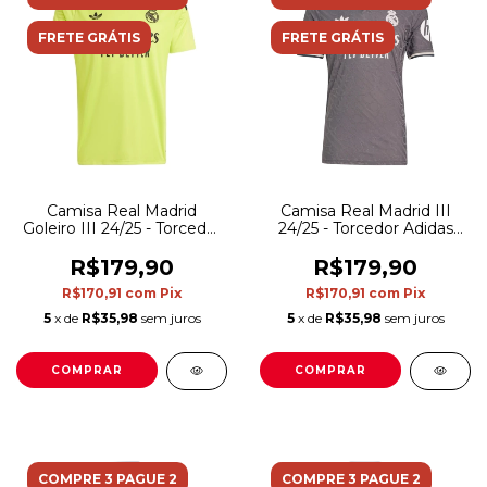
FRETE GRÁTIS
FRETE GRÁTIS
Camisa Real Madrid
Camisa Real Madrid III
Goleiro III 24/25 - Torcedor
24/25 - Torcedor Adidas
Adidas Masculina -
Masculina - Cinza
Amarela com detalhes em
R$179,90
R$179,90
preto
R$170,91
com
Pix
R$170,91
com
Pix
5
x de
R$35,98
sem juros
5
x de
R$35,98
sem juros
COMPRAR
COMPRAR
COMPRE 3 PAGUE 2
COMPRE 3 PAGUE 2