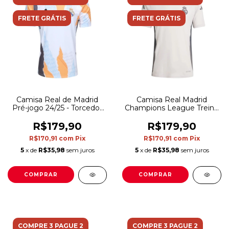
FRETE GRÁTIS
FRETE GRÁTIS
Camisa Real de Madrid
Camisa Real Madrid
Pré-jogo 24/25 - Torcedor
Champions League Treino
Adidas Masculina - Branca
24/25 - Torcedor Adidas
com detalhes em laranja e
Masculina - Branca com
R$179,90
R$179,90
preto e azul
detalhes em cinza
R$170,91
com
Pix
R$170,91
com
Pix
5
x de
R$35,98
sem juros
5
x de
R$35,98
sem juros
COMPRAR
COMPRAR
COMPRE 3 PAGUE 2
COMPRE 3 PAGUE 2