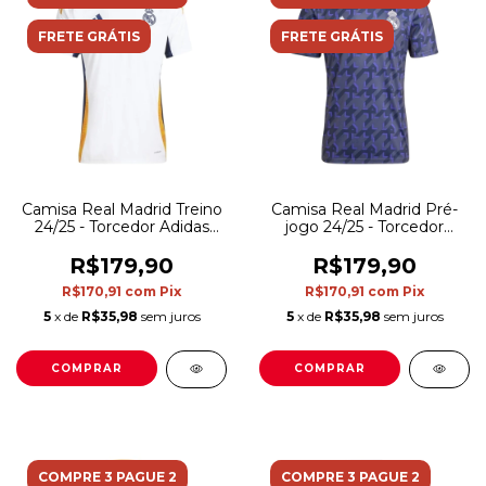
FRETE GRÁTIS
FRETE GRÁTIS
Camisa Real Madrid Treino
Camisa Real Madrid Pré-
24/25 - Torcedor Adidas
jogo 24/25 - Torcedor
Masculina - Branca com
Adidas Masculina - Roxa
detalhes azul
R$179,90
R$179,90
R$170,91
com
Pix
R$170,91
com
Pix
5
x de
R$35,98
sem juros
5
x de
R$35,98
sem juros
COMPRAR
COMPRAR
COMPRE 3 PAGUE 2
COMPRE 3 PAGUE 2