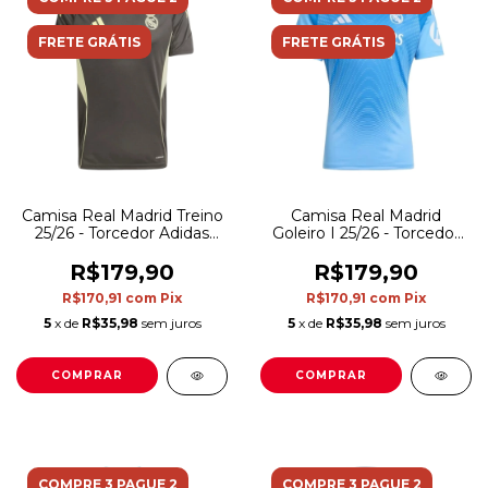
FRETE GRÁTIS
FRETE GRÁTIS
Camisa Real Madrid Treino
Camisa Real Madrid
25/26 - Torcedor Adidas
Goleiro I 25/26 - Torcedor
Masculina - Cinza com
Adidas Masculina - Azul
detalhes em amarelo
R$179,90
R$179,90
R$170,91
com
Pix
R$170,91
com
Pix
5
x de
R$35,98
sem juros
5
x de
R$35,98
sem juros
COMPRAR
COMPRAR
COMPRE 3 PAGUE 2
COMPRE 3 PAGUE 2