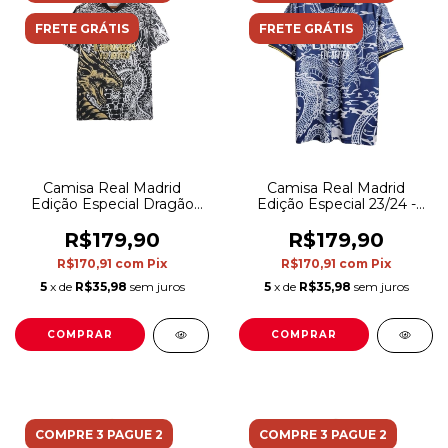
FRETE GRÁTIS
FRETE GRÁTIS
Camisa Real Madrid
Camisa Real Madrid
Edição Especial Dragão
Edição Especial 23/24 -
23/24 - Torcedor Adidas
Torcedor Adidas Masculina
Masculina - Preta com
- Azul com detalhes em
R$179,90
R$179,90
detalhes em dourado e
branco e amarelo
R$170,91
com
Pix
R$170,91
com
Pix
branco
5
x de
R$35,98
sem juros
5
x de
R$35,98
sem juros
COMPRAR
COMPRAR
COMPRE 3 PAGUE 2
COMPRE 3 PAGUE 2