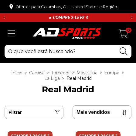
Ofertas para Columbus, OH, United States e Região.
🔥 𝘾𝙊𝙈𝙋𝙍𝙀 𝟮•𝙇𝙀𝙑𝙀 𝟯
0
Início
>
Camisa
>
Torcedor
>
Masculina
>
Europa
>
La Liga
>
Real Madrid
Real Madrid
Filtrar
COMPRE 3 PAGUE 2
COMPRE 3 PAGUE 2