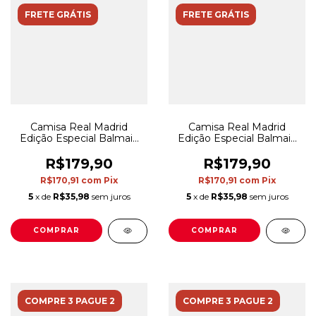
FRETE GRÁTIS
FRETE GRÁTIS
Camisa Real Madrid
Camisa Real Madrid
Edição Especial Balmain
Edição Especial Balmain
23/24 - Torcedor Adidas
23/24 - Torcedor Adidas
Masculina - Preta
Masculina - Branca
R$179,90
R$179,90
R$170,91
com
Pix
R$170,91
com
Pix
5
x de
R$35,98
sem juros
5
x de
R$35,98
sem juros
COMPRAR
COMPRAR
COMPRE 3 PAGUE 2
COMPRE 3 PAGUE 2