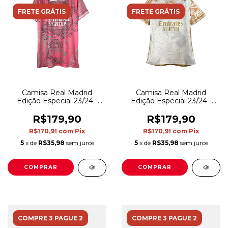
FRETE GRÁTIS
FRETE GRÁTIS
Camisa Real Madrid
Camisa Real Madrid
Edição Especial 23/24 -
Edição Especial 23/24 -
Torcedor Adidas Masculina
Torcedor Adidas Masculina
- Rosa com detalhes em
- Branca com detalhes em
R$179,90
R$179,90
branco e cinza
dourado
R$170,91
com
Pix
R$170,91
com
Pix
5
x de
R$35,98
sem juros
5
x de
R$35,98
sem juros
COMPRAR
COMPRAR
COMPRE 3 PAGUE 2
COMPRE 3 PAGUE 2