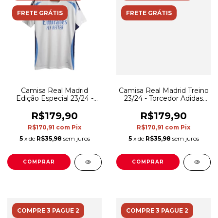
FRETE GRÁTIS
FRETE GRÁTIS
Camisa Real Madrid
Camisa Real Madrid Treino
Edição Especial 23/24 -
23/24 - Torcedor Adidas
Torcedor Adidas Masculina
Masculina - Cinza com
- Branca com detalhes em
detalhes em azul
R$179,90
R$179,90
azul
R$170,91
com
Pix
R$170,91
com
Pix
5
x de
R$35,98
sem juros
5
x de
R$35,98
sem juros
COMPRAR
COMPRAR
COMPRE 3 PAGUE 2
COMPRE 3 PAGUE 2