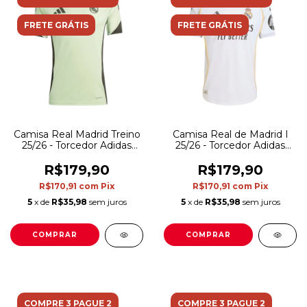
FRETE GRÁTIS
FRETE GRÁTIS
Camisa Real Madrid Treino
Camisa Real de Madrid I
25/26 - Torcedor Adidas
25/26 - Torcedor Adidas
Masculina - Amarela com
Masculina - Branca com
detalhes em preto
detalhes em cinza e
R$179,90
R$179,90
amarelo
R$170,91
com
Pix
R$170,91
com
Pix
5
x de
R$35,98
sem juros
5
x de
R$35,98
sem juros
COMPRAR
COMPRAR
COMPRE 3 PAGUE 2
COMPRE 3 PAGUE 2