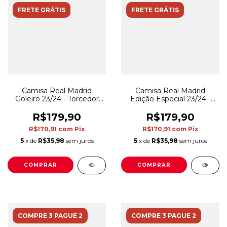
FRETE GRÁTIS
FRETE GRÁTIS
Camisa Real Madrid
Camisa Real Madrid
Goleiro 23/24 - Torcedor
Edição Especial 23/24 -
Adidas Masculina - Branco
Torcedor Adidas Masculina
- Dourado
R$179,90
R$179,90
R$170,91
com
Pix
R$170,91
com
Pix
5
x de
R$35,98
sem juros
5
x de
R$35,98
sem juros
COMPRAR
COMPRAR
COMPRE 3 PAGUE 2
COMPRE 3 PAGUE 2