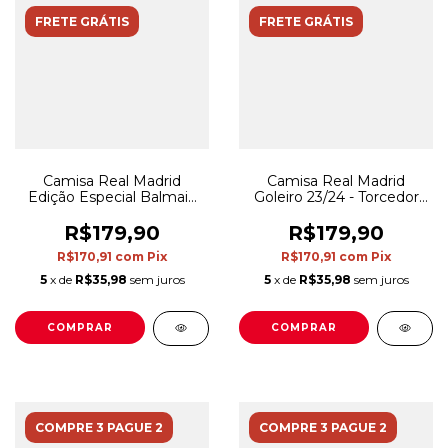
FRETE GRÁTIS
FRETE GRÁTIS
Camisa Real Madrid
Camisa Real Madrid
Edição Especial Balmain
Goleiro 23/24 - Torcedor
23/24 - Torcedor Adidas
Adidas Masculina - Rosa
Masculina - Branca com
com detalhes em amarelo
R$179,90
R$179,90
detalhes em preto
R$170,91
com
Pix
R$170,91
com
Pix
5
x de
R$35,98
sem juros
5
x de
R$35,98
sem juros
COMPRAR
COMPRAR
COMPRE 3 PAGUE 2
COMPRE 3 PAGUE 2