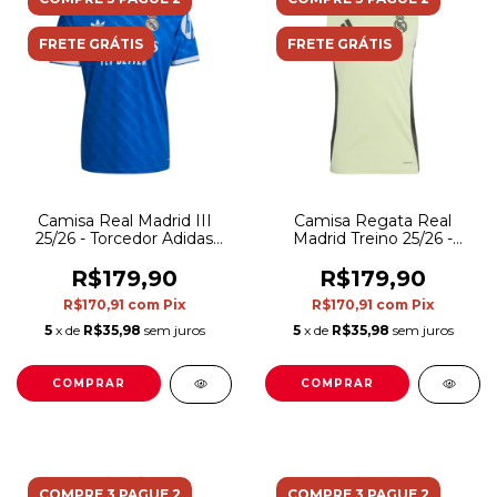
FRETE GRÁTIS
FRETE GRÁTIS
Camisa Real Madrid III
Camisa Regata Real
25/26 - Torcedor Adidas
Madrid Treino 25/26 -
Masculina - Azul
Torcedor Adidas Masculina
- Amarela com detalhes
R$179,90
R$179,90
em preto
R$170,91
com
Pix
R$170,91
com
Pix
5
x de
R$35,98
sem juros
5
x de
R$35,98
sem juros
COMPRAR
COMPRAR
COMPRE 3 PAGUE 2
COMPRE 3 PAGUE 2