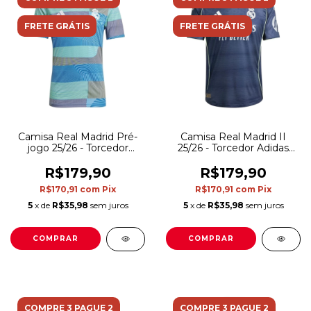
FRETE GRÁTIS
FRETE GRÁTIS
Camisa Real Madrid Pré-
Camisa Real Madrid II
jogo 25/26 - Torcedor
25/26 - Torcedor Adidas
Adidas Masculina - Azul
Masculina - Azul com
detalhes em amarelo
R$179,90
R$179,90
R$170,91
com
Pix
R$170,91
com
Pix
5
x de
R$35,98
sem juros
5
x de
R$35,98
sem juros
COMPRAR
COMPRAR
COMPRE 3 PAGUE 2
COMPRE 3 PAGUE 2