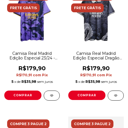
FRETE GRÁTIS
FRETE GRÁTIS
Camisa Real Madrid
Camisa Real Madrid
Edição Especial 23/24 -
Edição Especial Dragão
Torcedor Adidas Masculina
23/24 - Torcedor Adidas
- Roxa com detalhes em
Masculina - Azul com
R$179,90
R$179,90
azul e amarelo
detalhes em branco
R$170,91
com
Pix
R$170,91
com
Pix
5
x de
R$35,98
sem juros
5
x de
R$35,98
sem juros
COMPRAR
COMPRAR
COMPRE 3 PAGUE 2
COMPRE 3 PAGUE 2