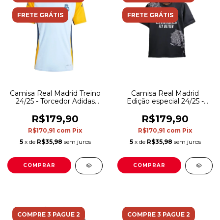
FRETE GRÁTIS
FRETE GRÁTIS
Camisa Real Madrid Treino
Camisa Real Madrid
24/25 - Torcedor Adidas
Edição especial 24/25 -
Masculina - Azul com
Torcedor Adidas Masculina
detalhes amarelo
- Preta
R$179,90
R$179,90
R$170,91
com
Pix
R$170,91
com
Pix
5
x de
R$35,98
sem juros
5
x de
R$35,98
sem juros
COMPRAR
COMPRAR
COMPRE 3 PAGUE 2
COMPRE 3 PAGUE 2