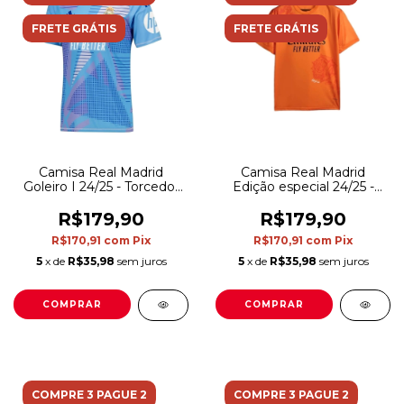
FRETE GRÁTIS
FRETE GRÁTIS
Camisa Real Madrid
Camisa Real Madrid
Goleiro I 24/25 - Torcedor
Edição especial 24/25 -
Adidas Masculina - Azul
Torcedor Y-3 Masculina -
Laranja
R$179,90
R$179,90
R$170,91
com
Pix
R$170,91
com
Pix
5
x de
R$35,98
sem juros
5
x de
R$35,98
sem juros
COMPRAR
COMPRAR
COMPRE 3 PAGUE 2
COMPRE 3 PAGUE 2