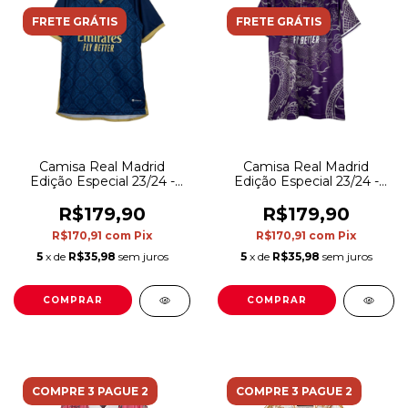
FRETE GRÁTIS
FRETE GRÁTIS
Camisa Real Madrid
Camisa Real Madrid
Edição Especial 23/24 -
Edição Especial 23/24 -
Torcedor Adidas Masculina
Torcedor Adidas Masculina
- Azul com detalhes em
- Roxa com detalhes em
R$179,90
R$179,90
dourado
branco
R$170,91
com
Pix
R$170,91
com
Pix
5
x de
R$35,98
sem juros
5
x de
R$35,98
sem juros
COMPRAR
COMPRAR
COMPRE 3 PAGUE 2
COMPRE 3 PAGUE 2