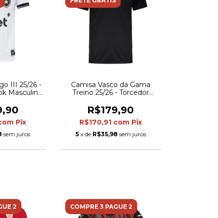
FRETE GRÁTIS
o III 25/26 -
Camisa Vasco da Gama
ok Masculina
Treino 25/26 - Torcedor
detalhes em
Kappa Masculina - Preta
to
9,90
R$179,90
com
Pix
R$170,91
com
Pix
8
sem juros
5
x de
R$35,98
sem juros
GUE 2
COMPRE 3 PAGUE 2