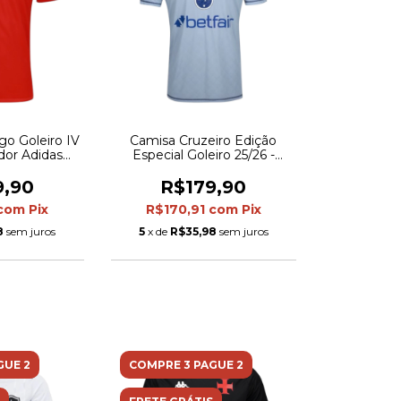
o Goleiro IV
Camisa Cruzeiro Edição
edor Adidas
Especial Goleiro 25/26 -
 Vermelha
Torcedor Adidas Masculina -
Azul
9,90
R$179,90
com
Pix
R$170,91
com
Pix
8
sem juros
5
x de
R$35,98
sem juros
GUE 2
COMPRE 3 PAGUE 2