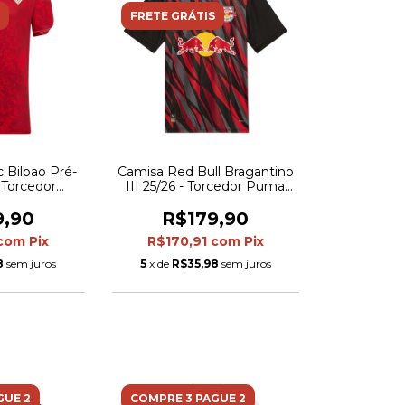
FRETE GRÁTIS
c Bilbao Pré-
Camisa Red Bull Bragantino
- Torcedor
III 25/26 - Torcedor Puma
sculina -
Masculina - Preta com
e branca
detalhes em vermelho e
9,90
R$179,90
cinza
com
Pix
R$170,91
com
Pix
8
sem juros
5
x de
R$35,98
sem juros
GUE 2
COMPRE 3 PAGUE 2