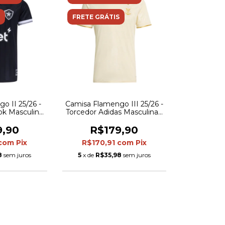
FRETE GRÁTIS
o II 25/26 -
Camisa Flamengo III 25/26 -
ok Masculina
Torcedor Adidas Masculina -
eta
Amarela
9,90
R$179,90
com
Pix
R$170,91
com
Pix
8
sem juros
5
x de
R$35,98
sem juros