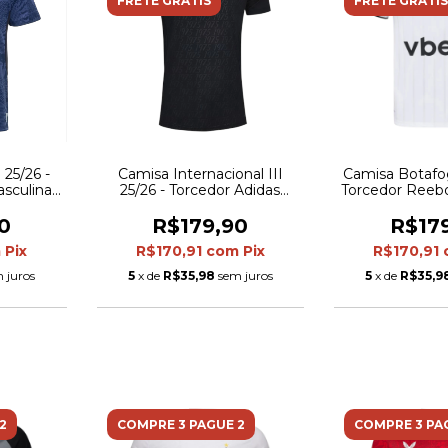
FRETE GRÁTIS
FRETE GRÁTIS
 25/26 -
Camisa Internacional III
Camisa Botafog
sculina -
25/26 - Torcedor Adidas
Torcedor Reeb
Masculina - Preta
- Branca com 
pre
0
R$179,90
R$17
m
Pix
R$170,91
com
Pix
R$170,91
 juros
5
x de
R$35,98
sem juros
5
x de
R$35,9
2
COMPRE 3 PAGUE 2
COMPRE 3 PA