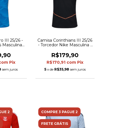
 III 25/26 -
Camisa Corinthians III 25/26
s Masculina -
- Torcedor Nike Masculina -
talhes em
Preta e laranja
ado
9,90
R$179,90
com
Pix
R$170,91
com
Pix
8
sem juros
5
x de
R$35,98
sem juros
GUE 2
COMPRE 3 PAGUE 2
FRETE GRÁTIS