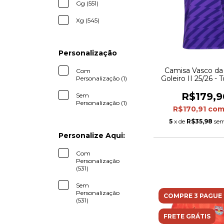
Gg (551)
Xg (545)
Personalização
Camisa Vasco d
Com
Goleiro II 25/26 - 
Personalização (1)
Kappa Masculina
R$179,9
Sem
Personalização (1)
R$170,91
co
5
x de
R$35,98
sem
Personalize Aqui:
Com
Personalização
(531)
Sem
Personalização
COMPRE 3 PAGUE 
(531)
FRETE GRÁTIS