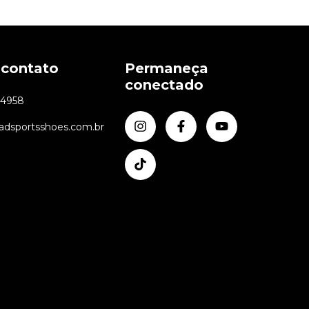
 contato
Permaneça
conectado
24958
dsportsshoes.com.br