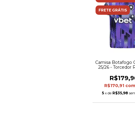
FRETE GRÁTIS
Camisa Botafogo Go
25/26 - Torcedor
Masculina - R
R$179,9
R$170,91
co
5
x de
R$35,98
sem