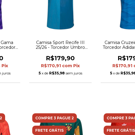
a Gama
Camisa Sport Recife III
Camisa Cruzeiro
Torcedor
25/26 - Torcedor Umbro
Torcedor Adida
 - Roxa
Masculina - Azul
Azul com de
dour
0
R$179,90
R$17
m
Pix
R$170,91
com
Pix
R$170,91
 juros
5
x de
R$35,98
sem juros
5
x de
R$35,9
2
COMPRE 3 PAGUE 2
COMPRE 3 PA
FRETE GRÁTIS
FRETE GRÁTIS