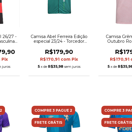
 26/27 -
Camisa Abel Ferreira Edição
Camisa Grêm
sculina -
especial 23/24 - Torcedor
Outubro Ros
elha
Puma Masculina - Verde
Torcedor Umbro
com detalhes em branco e
Ros
79,90
R$179,90
R$17
vermelho
m
Pix
R$170,91
com
Pix
R$170,91
 juros
5
x de
R$35,98
sem juros
5
x de
R$35,9
2
COMPRE 3 PAGUE 2
COMPRE 3 PA
FRETE GRÁTIS
FRETE GRÁTIS