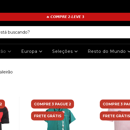
🔥 𝘾𝙊𝙈𝙋𝙍𝙀 𝟮•𝙇𝙀𝙑𝙀 𝟯
irão
Europa
Seleções
Resto do Mundo
sileirão
2
COMPRE 3 PAGUE 2
COMPRE 3 PA
FRETE GRÁTIS
FRETE GRÁTIS