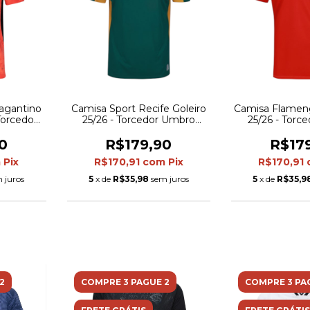
ragantino
Camisa Sport Recife Goleiro
Camisa Flameng
 Torcedor
25/26 - Torcedor Umbro
25/26 - Torc
Laranja
Masculina - Verde
Masculina -
0
R$179,90
R$17
m
Pix
R$170,91
com
Pix
R$170,91
 juros
5
x de
R$35,98
sem juros
5
x de
R$35,9
2
COMPRE 3 PAGUE 2
COMPRE 3 PA