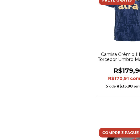
FRETE GRÁTIS
Camisa Grêmio III
Torcedor Umbro Ma
Azul
R$179,9
R$170,91
co
5
x de
R$35,98
sem
COMPRE 3 PAGUE 