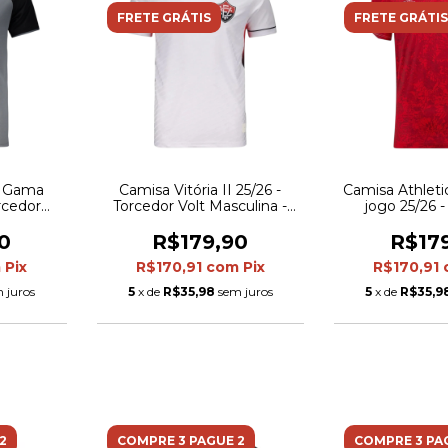
FRETE GRÁTIS
FRETE GRÁTIS
a Gama
Camisa Vitória II 25/26 -
Camisa Athleti
orcedor
Torcedor Volt Masculina -
jogo 25/26 
 Cinza e
Branca
Castore Ma
Vermelha 
0
R$179,90
R$17
m
Pix
R$170,91
com
Pix
R$170,91
 juros
5
x de
R$35,98
sem juros
5
x de
R$35,9
2
COMPRE 3 PAGUE 2
COMPRE 3 PA