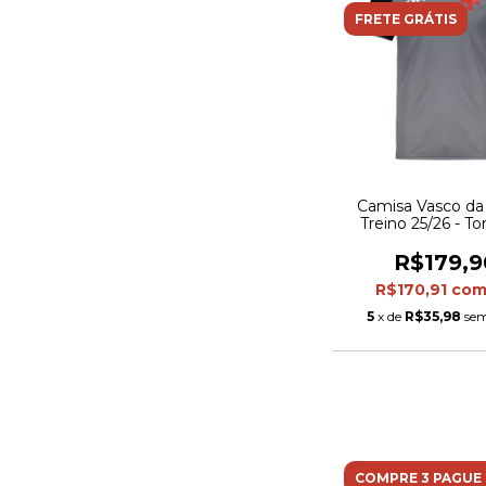
FRETE GRÁTIS
Camisa Vasco d
Treino 25/26 - T
Kappa Masculina -
preta
R$179,9
R$170,91
co
5
x de
R$35,98
sem
COMPRE 3 PAGUE 