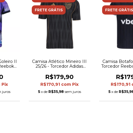
FRETE GRÁTIS
FRETE GRÁTIS
leiro II
Camisa Atlético Mineiro III
Camisa Botafog
 Reebok
25/26 - Torcedor Adidas
Torcedor Reeb
oxa
Masculina - Preta com
- Pr
detalhes em marrom
0
R$179,90
R$17
m
Pix
R$170,91
com
Pix
R$170,91
 juros
5
x de
R$35,98
sem juros
5
x de
R$35,9