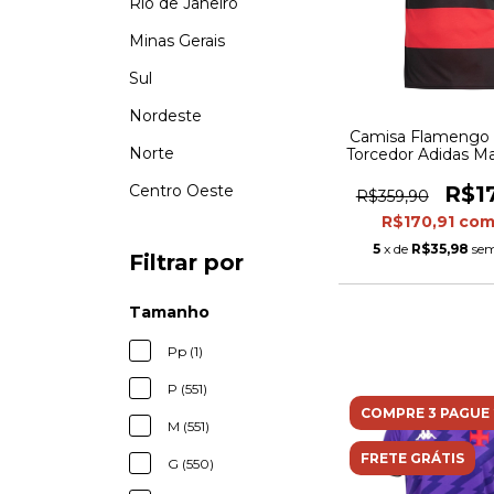
Rio de Janeiro
Minas Gerais
Sul
Nordeste
Camisa Flamengo I
Norte
Torcedor Adidas Ma
Preta e verm
Centro Oeste
R$1
R$359,90
R$170,91
co
5
x de
R$35,98
sem
Filtrar por
Tamanho
Pp (1)
P (551)
COMPRE 3 PAGUE 
M (551)
FRETE GRÁTIS
G (550)