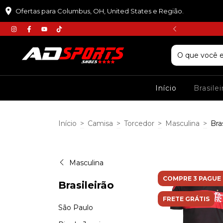
Ofertas para Columbus, OH, United States e Região.
𝘾𝙐𝙋𝙊𝙈 :𝙋𝙍𝙄𝙈𝙀𝙄𝙍𝘼𝘾𝙊𝙈𝙋𝙍𝘼
Início
Brasile
Início
>
Camisa
>
Torcedor
>
Masculina
>
Bra
Masculina
COMPRE 3 PAGUE 
Brasileirão
FRETE GRÁTIS
São Paulo