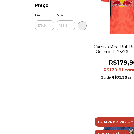
Preço
De
Até
Camisa Red Bull B
Goleiro III 25/26 -
Puma Masculina - 
R$179,9
R$170,91
co
5
x de
R$35,98
sem
COMPRE 3 PAGUE 