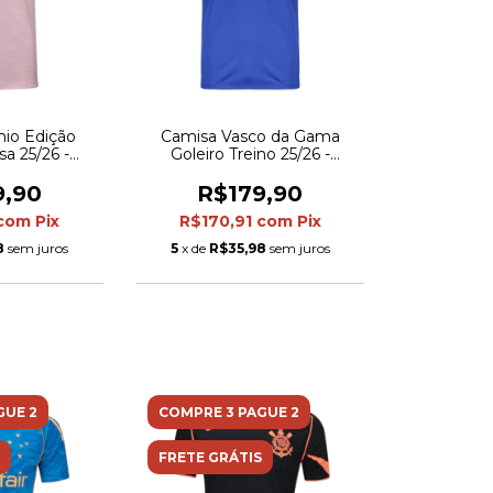
io Edição
Camisa Vasco da Gama
a 25/26 -
Goleiro Treino 25/26 -
 Masculina -
Torcedor Kappa Masculina -
a
Azul e preta
9,90
R$179,90
com
Pix
R$170,91
com
Pix
8
sem juros
5
x de
R$35,98
sem juros
GUE 2
COMPRE 3 PAGUE 2
FRETE GRÁTIS