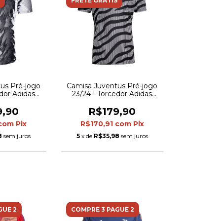
FRETE GRÁTIS
us Pré-jogo
Camisa Juventus Pré-jogo
edor Adidas
23/24 - Torcedor Adidas
eta e branca
Masculina - Preta com
detalhes em branco
9,90
R$179,90
com
Pix
R$170,91
com
Pix
8
sem juros
5
x de
R$35,98
sem juros
GUE 2
COMPRE 3 PAGUE 2