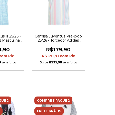
s II 25/26 -
Camisa Juventus Pré-jogo
s Masculina -
25/26 - Torcedor Adidas
talhes em
Masculina - Branca com
amarelo
detalhes em rosa e azul
9,90
R$179,90
com
Pix
R$170,91
com
Pix
8
sem juros
5
x de
R$35,98
sem juros
GUE 2
COMPRE 3 PAGUE 2
FRETE GRÁTIS