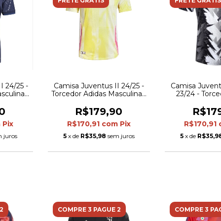
FRETE GRÁTIS
FRETE GRÁTIS
I 24/25 -
Camisa Juventus II 24/25 -
Camisa Juvent
sculina -
Torcedor Adidas Masculina -
23/24 - Torc
Amarela
Masculina - Pr
0
R$179,90
R$17
m
Pix
R$170,91
com
Pix
R$170,91
 juros
5
x de
R$35,98
sem juros
5
x de
R$35,9
2
COMPRE 3 PAGUE 2
COMPRE 3 PA