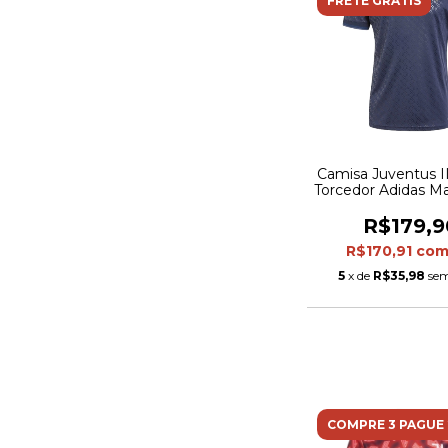
FRETE GRÁTIS
Camisa Juventus II
Torcedor Adidas Ma
Azul
R$179,9
R$170,91
co
5
x de
R$35,98
sem
COMPRE 3 PAGUE 