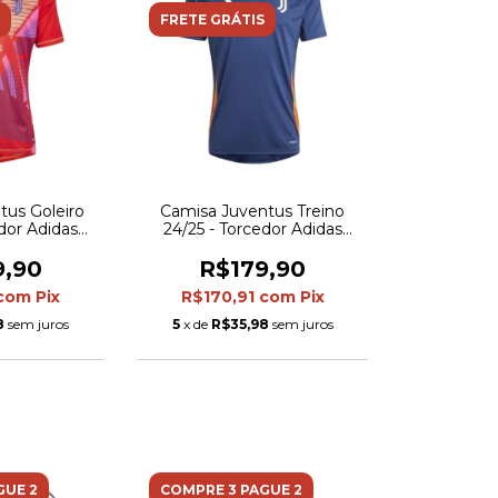
FRETE GRÁTIS
tus Goleiro
Camisa Juventus Treino
edor Adidas
24/25 - Torcedor Adidas
 Vermelha
Masculina - Azul
9,90
R$179,90
com
Pix
R$170,91
com
Pix
8
sem juros
5
x de
R$35,98
sem juros
GUE 2
COMPRE 3 PAGUE 2