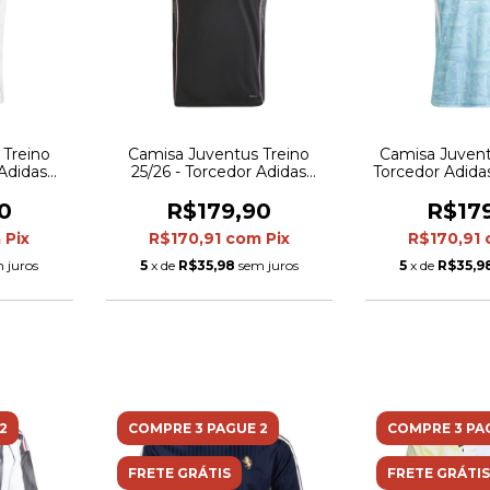
 Treino
Camisa Juventus Treino
Camisa Juventu
 Adidas
25/26 - Torcedor Adidas
Torcedor Adida
anca
Masculina - Preta
Azul com de
branco e 
0
R$179,90
R$17
m
Pix
R$170,91
com
Pix
R$170,91
 juros
5
x de
R$35,98
sem juros
5
x de
R$35,9
2
COMPRE 3 PAGUE 2
COMPRE 3 PA
FRETE GRÁTIS
FRETE GRÁTIS