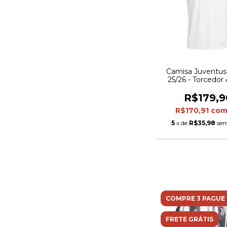
Camisa Juventus
25/26 - Torcedor
Masculina - Br
R$179,9
R$170,91
co
5
x de
R$35,98
sem
COMPRE 3 PAGUE 
FRETE GRÁTIS