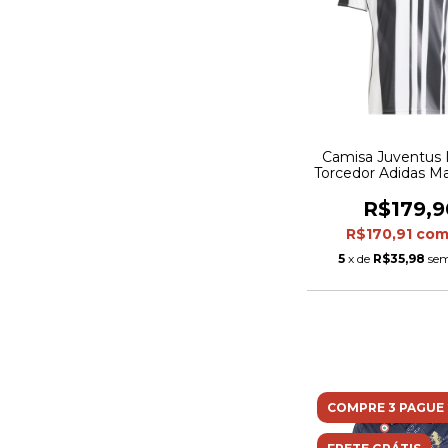
Camisa Juventus I
Torcedor Adidas Ma
Preta e branc
detalhes em 
R$179,9
R$170,91
co
5
x de
R$35,98
sem
COMPRE 3 PAGUE 