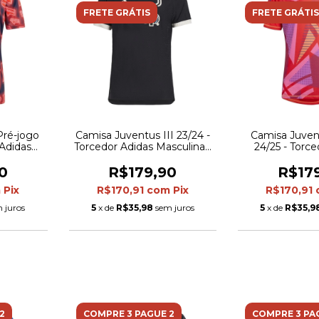
FRETE GRÁTIS
FRETE GRÁTIS
Pré-jogo
Camisa Juventus III 23/24 -
Camisa Juven
 Adidas
Torcedor Adidas Masculina -
24/25 - Torc
l com
Preta
Masculina -
rmelho
0
R$179,90
R$17
m
Pix
R$170,91
com
Pix
R$170,91
 juros
5
x de
R$35,98
sem juros
5
x de
R$35,9
2
COMPRE 3 PAGUE 2
COMPRE 3 PA