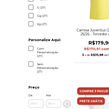
G (27)
Gg (27)
Xg (27)
Camisa Juventus Go
25/26 - Torcedor
Masculina - Amarel
Personalize Aqui:
R$179,9
Com
R$170,91
co
Personalização
5
x de
R$35,98
sem
(27)
Sem
Personalização
(27)
Preço
COMPRE 3 PAGUE 
De
Até
FRETE GRÁTIS