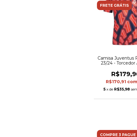
FRETE GRÁTIS
Camisa Juventus 
23/24 - Torcedor
Masculina - Azu
detalhes em ve
R$179,9
R$170,91
co
5
x de
R$35,98
sem
COMPRE 3 PAGUE 