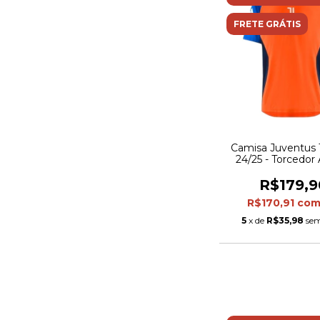
FRETE GRÁTIS
Camisa Juventus T
24/25 - Torcedor
Masculina - Laranj
R$179,9
R$170,91
co
5
x de
R$35,98
sem