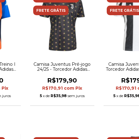
FRETE GRÁTIS
FRETE GRÁTIS
reino I
Camisa Juventus Pré-jogo
Camisa Juvent
 Adidas
24/25 - Torcedor Adidas
Torcedor Adida
a e azul
Masculina - Preta
Branca e
0
R$179,90
R$17
m
Pix
R$170,91
com
Pix
R$170,91
 juros
5
x de
R$35,98
sem juros
5
x de
R$35,9