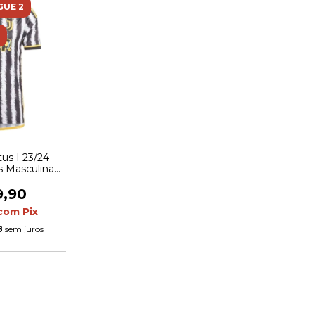
GUE 2
us I 23/24 -
s Masculina -
branca
9,90
com
Pix
8
sem juros