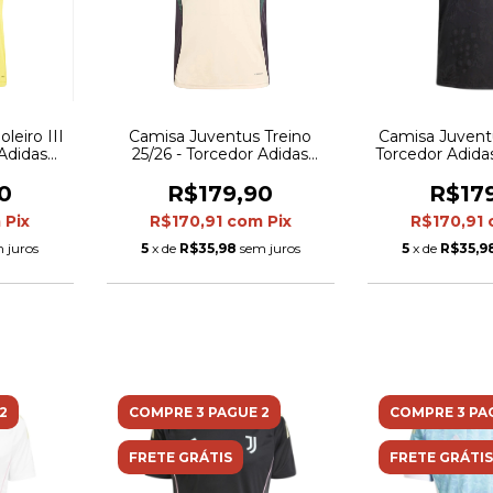
leiro III
Camisa Juventus Treino
Camisa Juventu
 Adidas
25/26 - Torcedor Adidas
Torcedor Adida
a e preta
Masculina - Bege e verde
Pre
0
R$179,90
R$17
m
Pix
R$170,91
com
Pix
R$170,91
 juros
5
x de
R$35,98
sem juros
5
x de
R$35,9
2
COMPRE 3 PAGUE 2
COMPRE 3 PA
FRETE GRÁTIS
FRETE GRÁTIS