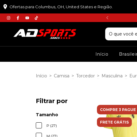
Ofertas para Columbus, OH, United States e Região.
𝘾𝙐𝙋𝙊𝙈 :𝙋𝙍𝙄𝙈𝙀𝙄𝙍𝘼𝘾𝙊𝙈𝙋𝙍𝘼
Início
Brasile
Início
>
Camisa
>
Torcedor
>
Masculina
>
Eur
Filtrar por
COMPRE 3 PAGUE 
Tamanho
FRETE GRÁTIS
P (27)
M (27)