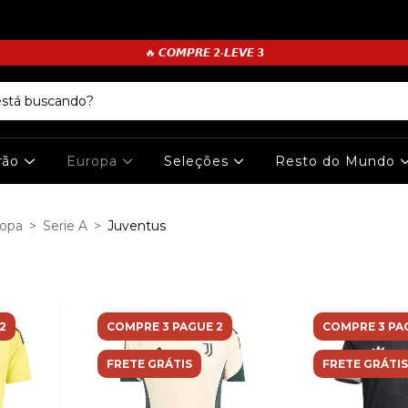
🔥 𝘾𝙊𝙈𝙋𝙍𝙀 𝟮•𝙇𝙀𝙑𝙀 𝟯
irão
Europa
Seleções
Resto do Mundo
opa
>
Serie A
>
Juventus
2
COMPRE 3 PAGUE 2
COMPRE 3 PA
FRETE GRÁTIS
FRETE GRÁTIS