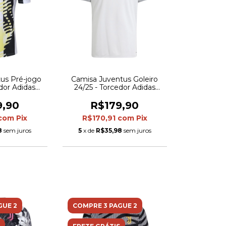
us Pré-jogo
Camisa Juventus Goleiro
edor Adidas
24/25 - Torcedor Adidas
Branca com
Masculina - Branca com
 amarelo e
detalhes em preto
9,90
R$179,90
to
com
Pix
R$170,91
com
Pix
8
sem juros
5
x de
R$35,98
sem juros
GUE 2
COMPRE 3 PAGUE 2