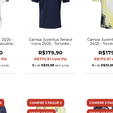
 25/26 -
Camisa Juventus Terrace
Camisa Juvent
sculina -
Icons 25/26 - Torcedor
24/25 - Torc
a com
Adidas Masculina - Azul com
Masculina - 
rosa
detalhes em branco
detalhes em
0
R$179,90
R$17
pre
m
Pix
R$170,91
com
Pix
R$170,91
 juros
5
x de
R$35,98
sem juros
5
x de
R$35,9
2
COMPRE 3 PAGUE 2
COMPRE 3 PA