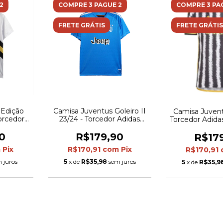
2
COMPRE 3 PAGUE 2
COMPRE 3 PA
FRETE GRÁTIS
FRETE GRÁTIS
 Edição
Camisa Juventus Goleiro II
Camisa Juvent
Torcedor
23/24 - Torcedor Adidas
Torcedor Adida
- Branca
Masculina - Azul com
Preto e 
detalhes em branco e preto
0
R$179,90
R$17
m
Pix
R$170,91
com
Pix
R$170,91
 juros
5
x de
R$35,98
sem juros
5
x de
R$35,9