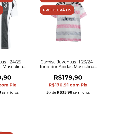
FRETE GRÁTIS
us I 24/25 -
Camisa Juventus II 23/24 -
s Masculina -
Torcedor Adidas Masculina -
 preta
Branca e rosa
9,90
R$179,90
com
Pix
R$170,91
com
Pix
8
sem juros
5
x de
R$35,98
sem juros