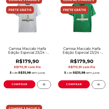
FRETE GRÁTIS
FRETE GRÁTIS
Camisa Maccabi Haifa
Camisa Maccabi Haifa
Edição Especial 23/24 -
Edição Especial 23/24 -
Torcedor Nike Masculina -
Torcedor Nike Masculina -
Branca com detalhes em
Verde com detalhes em
R$179,90
R$179,90
verde
branco e dourado
R$170,91
com
Pix
R$170,91
com
Pix
5
x de
R$35,98
sem juros
5
x de
R$35,98
sem juros
COMPRAR
COMPRAR
COMPRE 3 PAGUE 2