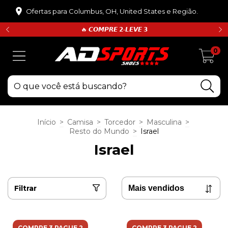
Ofertas para Columbus, OH, United States e Região.
🔥 𝘾𝙊𝙈𝙋𝙍𝙀 𝟮•𝙇𝙀𝙑𝙀 𝟯
0
Início
>
Camisa
>
Torcedor
>
Masculina
>
Resto do Mundo
>
Israel
Israel
Filtrar
COMPRE 3 PAGUE 2
COMPRE 3 PAGUE 2