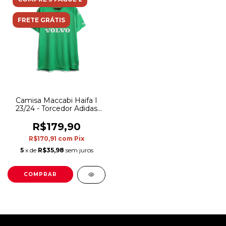
FRETE GRÁTIS
Camisa Maccabi Haifa I
23/24 - Torcedor Adidas
Masculina - Verde com
detalhes em branco e
R$179,90
preto
R$170,91
com
Pix
5
x de
R$35,98
sem juros
COMPRAR