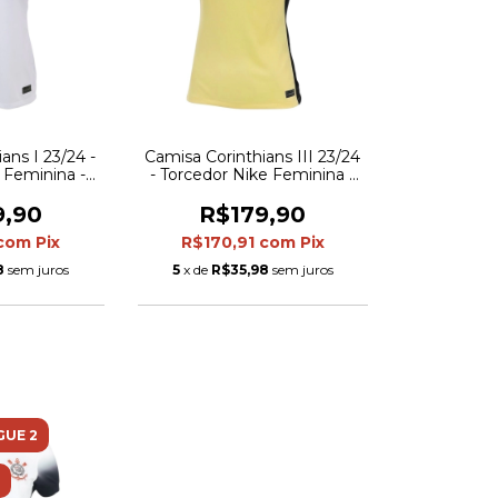
ans I 23/24 -
Camisa Corinthians III 23/24
 Feminina -
- Torcedor Nike Feminina -
ca
Amarela com detalhes em
preto
9,90
R$179,90
com
Pix
R$170,91
com
Pix
8
sem juros
5
x de
R$35,98
sem juros
GUE 2