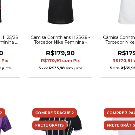
III 25/26
Camisa Corinthians II 25/26 -
Camisa Corinthi
minina -
Torcedor Nike Feminina -
Torcedor Nike
ja
Preta e branca
Preta e 
0
R$179,90
R$17
m
Pix
R$170,91
com
Pix
R$170,91
 juros
5
x de
R$35,98
sem juros
5
x de
R$35,9
2
COMPRE 3 PAGUE 2
COMPRE 3 PA
FRETE GRÁTIS
FRETE GRÁTIS