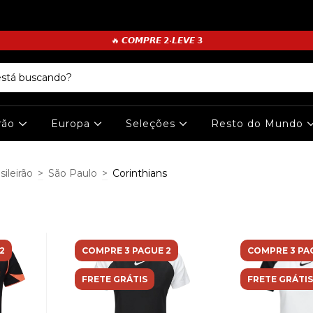
🔥 𝘾𝙊𝙈𝙋𝙍𝙀 𝟮•𝙇𝙀𝙑𝙀 𝟯
irão
Europa
Seleções
Resto do Mundo
sileirão
>
São Paulo
>
Corinthians
2
COMPRE 3 PAGUE 2
COMPRE 3 PA
FRETE GRÁTIS
FRETE GRÁTIS