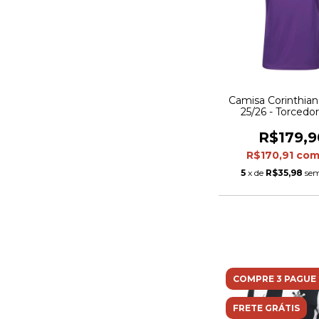
Camisa Corinthian
25/26 - Torcedo
Feminina - R
R$179,9
R$170,91
co
5
x de
R$35,98
sem
COMPRE 3 PAGUE 
FRETE GRÁTIS