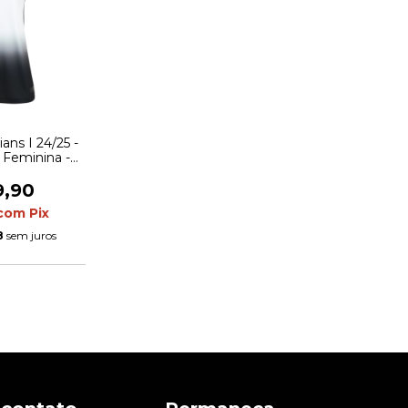
ans I 24/25 -
 Feminina -
etalhes em
to
9,90
com
Pix
8
sem juros