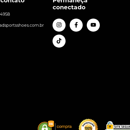
 contato
Permaneça
conectado
24958
dsportsshoes.com.br