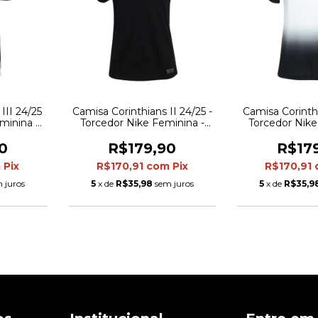
III 24/25
Camisa Corinthians II 24/25 -
Camisa Corinthi
minina -
Torcedor Nike Feminina -
Torcedor Nike
ta
Preta
Branca com d
pre
0
R$179,90
R$17
m
Pix
R$170,91
com
Pix
R$170,91
 juros
5
x de
R$35,98
sem juros
5
x de
R$35,9