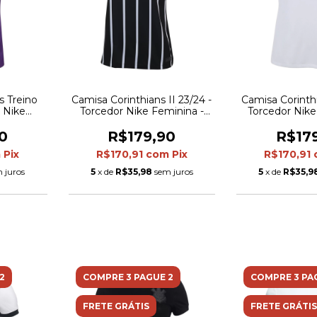
s Treino
Camisa Corinthians II 23/24 -
Camisa Corinthi
r Nike
Torcedor Nike Feminina -
Torcedor Nike
oxa
Preta com listras brancas
Bran
0
R$179,90
R$17
m
Pix
R$170,91
com
Pix
R$170,91
 juros
5
x de
R$35,98
sem juros
5
x de
R$35,9
2
COMPRE 3 PAGUE 2
COMPRE 3 PA
FRETE GRÁTIS
FRETE GRÁTIS