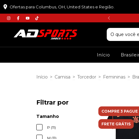
Ofertas para Columbus, OH, United States e Região.
𝘾𝙐𝙋𝙊𝙈 :𝙋𝙍𝙄𝙈𝙀𝙄𝙍𝘼𝘾𝙊𝙈𝙋𝙍𝘼
Início
Brasile
Início
>
Camisa
>
Torcedor
>
Femininas
>
Bra
Filtrar por
COMPRE 3 PAGUE 
Tamanho
FRETE GRÁTIS
P (11)
M (11)