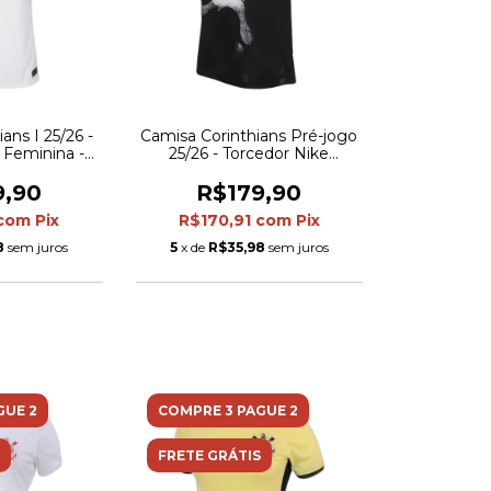
ans I 25/26 -
Camisa Corinthians Pré-jogo
 Feminina -
25/26 - Torcedor Nike
branca
Feminina - Preta com
detalhes em branco
9,90
R$179,90
com
Pix
R$170,91
com
Pix
8
sem juros
5
x de
R$35,98
sem juros
GUE 2
COMPRE 3 PAGUE 2
FRETE GRÁTIS