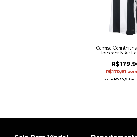
Camisa Corinthians 
- Torcedor Nike Fe
Branca e pre
R$179,9
R$170,91
co
5
x de
R$35,98
sem