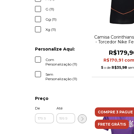
G (11)
Gg (11)
Xg (11)
Camisa Corinthians 
- Torcedor Nike Fe
Preta e laran
Personalize Aqui:
R$179,9
Com
R$170,91
co
Personalização (11)
5
x de
R$35,98
sem
Sem
Personalização (11)
Preço
De
Até
COMPRE 3 PAGUE 
FRETE GRÁTIS