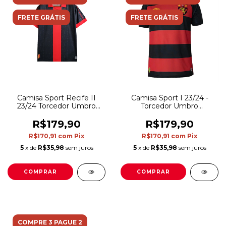
FRETE GRÁTIS
FRETE GRÁTIS
Camisa Sport I 23/24 -
Camisa Sport Recife II
Torcedor Umbro
23/24 Torcedor Umbro
Masculina - Vermelho e
Masculina - Preto com
Preto
detalhes em vermelho
R$179,90
R$179,90
R$170,91
com
Pix
R$170,91
com
Pix
5
x de
R$35,98
sem juros
5
x de
R$35,98
sem juros
COMPRAR
COMPRAR
COMPRE 3 PAGUE 2