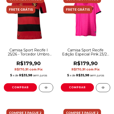
FRETE GRÁTIS
FRETE GRÁTIS
Camisa Sport Recife I
Camisa Sport Recife
25/26 - Torcedor Umbro
Edição Especial Pink 23/24
Masculina - Vermelha e
Torcedor Umbro
preta
Masculina - Rosa
R$179,90
R$179,90
R$170,91
com
Pix
R$170,91
com
Pix
5
x de
R$35,98
sem juros
5
x de
R$35,98
sem juros
COMPRAR
COMPRAR
COMPRE 3 PAGUE 2
COMPRE 3 PAGUE 2