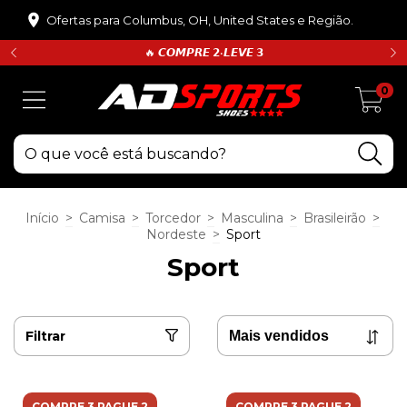
Ofertas para Columbus, OH, United States e Região.
🔥 𝘾𝙊𝙈𝙋𝙍𝙀 𝟮•𝙇𝙀𝙑𝙀 𝟯
0
Início
>
Camisa
>
Torcedor
>
Masculina
>
Brasileirão
>
Nordeste
>
Sport
Sport
Filtrar
COMPRE 3 PAGUE 2
COMPRE 3 PAGUE 2