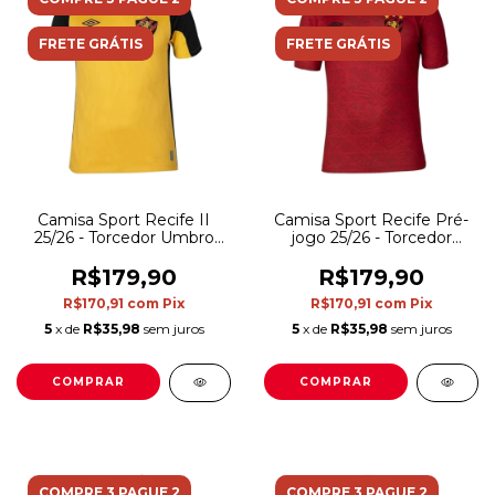
FRETE GRÁTIS
FRETE GRÁTIS
Camisa Sport Recife II
Camisa Sport Recife Pré-
25/26 - Torcedor Umbro
jogo 25/26 - Torcedor
Masculina - Amarela e
Umbro Masculina -
preta
Vermelha
R$179,90
R$179,90
R$170,91
com
Pix
R$170,91
com
Pix
5
x de
R$35,98
sem juros
5
x de
R$35,98
sem juros
COMPRAR
COMPRAR
COMPRE 3 PAGUE 2
COMPRE 3 PAGUE 2