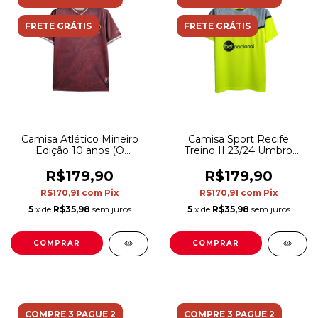
FRETE GRÁTIS
FRETE GRÁTIS
Camisa Atlético Mineiro
Camisa Sport Recife
Edição 10 anos (O
Treino II 23/24 Umbro
MILAGRE DE SÃO
Torcedor Masculina -
VICTOR) - Torcedor Le
Amarela com detalhes em
R$179,90
R$179,90
Coq Sportif Masculina -
cinza
R$170,91
com
Pix
R$170,91
com
Pix
Vermelha com detalhes
em dourado e preto
5
x de
R$35,98
sem juros
5
x de
R$35,98
sem juros
COMPRAR
COMPRAR
COMPRE 3 PAGUE 2
COMPRE 3 PAGUE 2