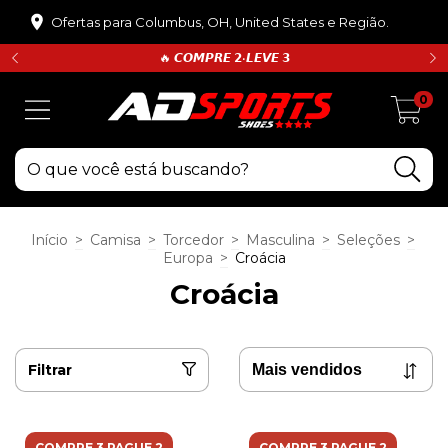
Ofertas para Columbus, OH, United States e Região.
🔥 𝘾𝙊𝙈𝙋𝙍𝙀 𝟮•𝙇𝙀𝙑𝙀 𝟯
0
Início
>
Camisa
>
Torcedor
>
Masculina
>
Seleções
>
Europa
>
Croácia
Croácia
Filtrar
COMPRE 3 PAGUE 2
COMPRE 3 PAGUE 2