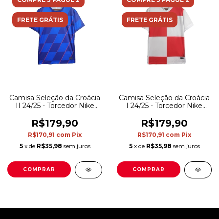
FRETE GRÁTIS
FRETE GRÁTIS
Camisa Seleção da Croácia
Camisa Seleção da Croácia
II 24/25 - Torcedor Nike
I 24/25 - Torcedor Nike
Masculina - Azul com
Masculina - Branca e
detalhes em vermelho
vermelha
R$179,90
R$179,90
R$170,91
com
Pix
R$170,91
com
Pix
5
x de
R$35,98
sem juros
5
x de
R$35,98
sem juros
COMPRAR
COMPRAR