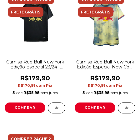
FRETE GRÁTIS
FRETE GRÁTIS
Camisa Red Bull New York
Camisa Red Bull New York
Edição Especial 23/24 -
Edição Especial New Cow
Torcedor Nike Masculina -
Stadium 23/24 Adidas
Preta com detalhes em
Torcedor Masculino -
R$179,90
R$179,90
dourado
Amarela com detalhes em
R$170,91
com
Pix
R$170,91
com
Pix
azul e vermelho
5
x de
R$35,98
sem juros
5
x de
R$35,98
sem juros
COMPRAR
COMPRAR
COMPRE 3 PAGUE 2