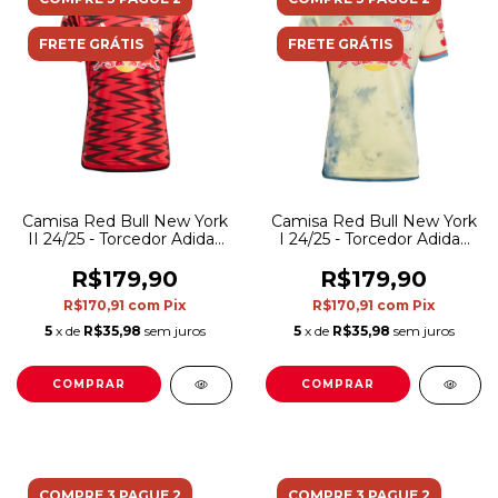
FRETE GRÁTIS
FRETE GRÁTIS
Camisa Red Bull New York
Camisa Red Bull New York
II 24/25 - Torcedor Adidas
I 24/25 - Torcedor Adidas
Masculina - Vermelha
Masculina - Amarela com
detalhes em azul e
R$179,90
R$179,90
vermelho
R$170,91
com
Pix
R$170,91
com
Pix
5
x de
R$35,98
sem juros
5
x de
R$35,98
sem juros
COMPRAR
COMPRAR
COMPRE 3 PAGUE 2
COMPRE 3 PAGUE 2