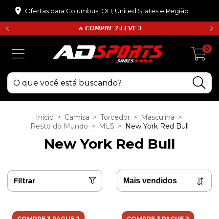
Ofertas para Columbus, OH, United States e Região.
🔥 𝘾𝙊𝙈𝙋𝙍𝙀 𝟮•𝙇𝙀𝙑𝙀 𝟯
0
Início
>
Camisa
>
Torcedor
>
Masculina
>
Resto do Mundo
>
MLS
>
New York Red Bull
New York Red Bull
Filtrar
COMPRE 3 PAGUE 2
COMPRE 3 PAGUE 2