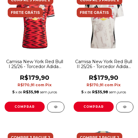
FRETE GRÁTIS
FRETE GRÁTIS
Camisa New York Red Bull
Camisa New York Red Bull
I 25/26 - Torcedor Adidas
II 25/26 - Torcedor Adidas
Masculina - Vermelha com
Masculina - Bege com
detalhes em preto
detalhes em preto
R$179,90
R$179,90
R$170,91
com
Pix
R$170,91
com
Pix
5
x de
R$35,98
sem juros
5
x de
R$35,98
sem juros
COMPRAR
COMPRAR
COMPRE 3 PAGUE 2
COMPRE 3 PAGUE 2