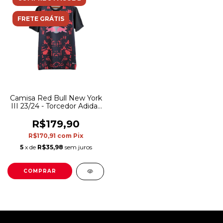
FRETE GRÁTIS
Camisa Red Bull New York
III 23/24 - Torcedor Adidas
Masculina - Preta com
detalhes em vermelho e
R$179,90
rosa
R$170,91
com
Pix
5
x de
R$35,98
sem juros
COMPRAR