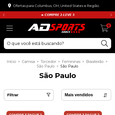
Ofertas para Columbus, OH, United States e Região.
🔥 𝘾𝙊𝙈𝙋𝙍𝙀 𝟮•𝙇𝙀𝙑𝙀 𝟯
0
Início
>
Camisa
>
Torcedor
>
Femininas
>
Brasileirão
>
São Paulo
>
São Paulo
São Paulo
Filtrar
COMPRE 3 PAGUE 2
COMPRE 3 PAGUE 2