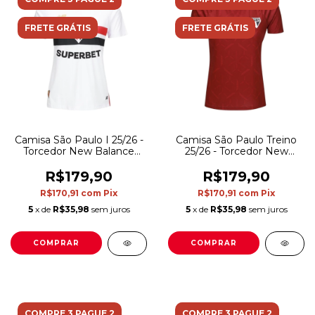
FRETE GRÁTIS
FRETE GRÁTIS
Camisa São Paulo I 25/26 -
Camisa São Paulo Treino
Torcedor New Balance
25/26 - Torcedor New
Feminina - Branca com
Balance Feminina -
detalhes em vermelho e
Vermelha
R$179,90
R$179,90
preto
R$170,91
com
Pix
R$170,91
com
Pix
5
x de
R$35,98
sem juros
5
x de
R$35,98
sem juros
COMPRAR
COMPRAR
COMPRE 3 PAGUE 2
COMPRE 3 PAGUE 2