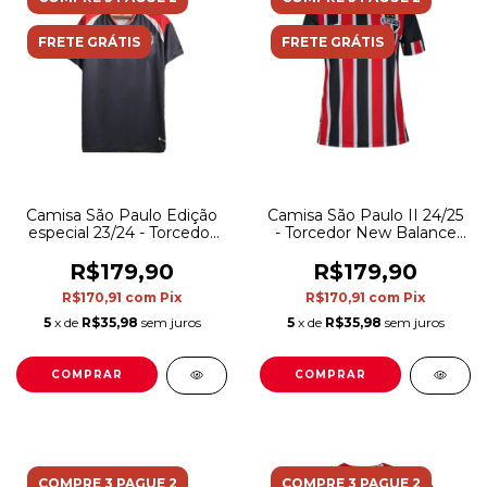
FRETE GRÁTIS
FRETE GRÁTIS
Camisa São Paulo Edição
Camisa São Paulo II 24/25
especial 23/24 - Torcedor
- Torcedor New Balance
Adidas Feminina - Preta
Feminina - Tricolor
com detalhes em
R$179,90
R$179,90
vermelho e branco
R$170,91
com
Pix
R$170,91
com
Pix
5
x de
R$35,98
sem juros
5
x de
R$35,98
sem juros
COMPRAR
COMPRAR
COMPRE 3 PAGUE 2
COMPRE 3 PAGUE 2