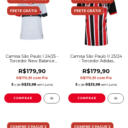
FRETE GRÁTIS
FRETE GRÁTIS
Camisa São Paulo II 23/24
Camisa São Paulo I 24/25 -
- Torcedor Adidas
Torcedor New Balance
Feminina - Vermelha e
Feminina - Branca
preta
R$179,90
R$179,90
R$170,91
com
Pix
R$170,91
com
Pix
5
x de
R$35,98
sem juros
5
x de
R$35,98
sem juros
COMPRAR
COMPRAR
COMPRE 3 PAGUE 2
COMPRE 3 PAGUE 2