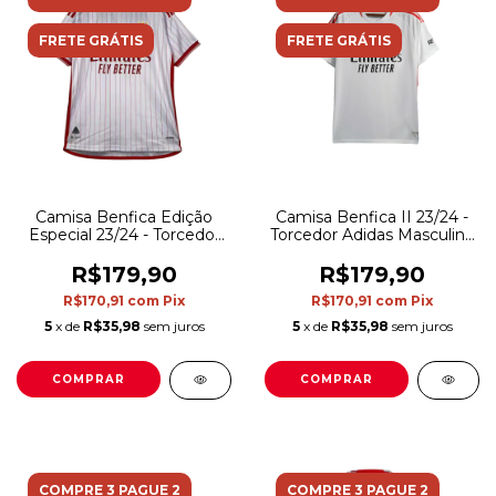
FRETE GRÁTIS
FRETE GRÁTIS
Camisa Benfica Edição
Camisa Benfica II 23/24 -
Especial 23/24 - Torcedor
Torcedor Adidas Masculina
Adidas Masculina - Branca
- Branca com detalhes em
com detalhes em
vermelho e preto
R$179,90
R$179,90
vermelho
R$170,91
com
Pix
R$170,91
com
Pix
5
x de
R$35,98
sem juros
5
x de
R$35,98
sem juros
COMPRAR
COMPRAR
COMPRE 3 PAGUE 2
COMPRE 3 PAGUE 2