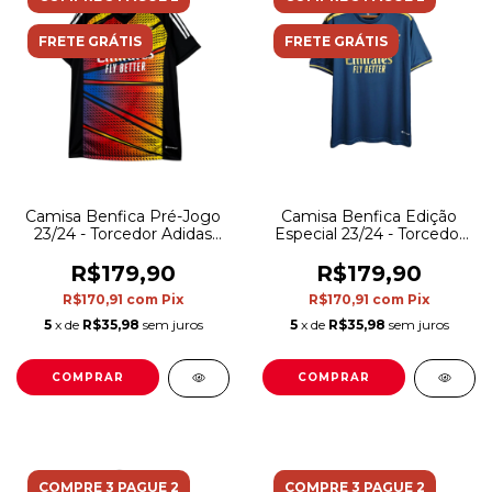
FRETE GRÁTIS
FRETE GRÁTIS
Camisa Benfica Pré-Jogo
Camisa Benfica Edição
23/24 - Torcedor Adidas
Especial 23/24 - Torcedor
Masculina - Preta com
Adidas Masculina - Azul
detalhes em amarelo e
com detalhes em dourado
R$179,90
R$179,90
vermelho e azul
R$170,91
com
Pix
R$170,91
com
Pix
5
x de
R$35,98
sem juros
5
x de
R$35,98
sem juros
COMPRAR
COMPRAR
COMPRE 3 PAGUE 2
COMPRE 3 PAGUE 2