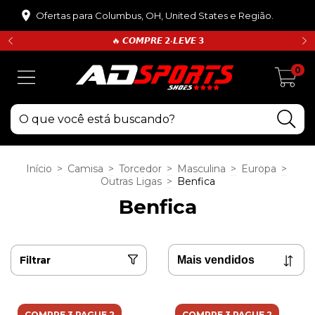
Ofertas para Columbus, OH, United States e Região.
🔥 𝘾𝙊𝙈𝙋𝙍𝙀 𝟮•𝙇𝙀𝙑𝙀 𝟯
0
Início
>
Camisa
>
Torcedor
>
Masculina
>
Europa
>
Outras Ligas
>
Benfica
Benfica
Filtrar
COMPRE 3 PAGUE 2
COMPRE 3 PAGUE 2