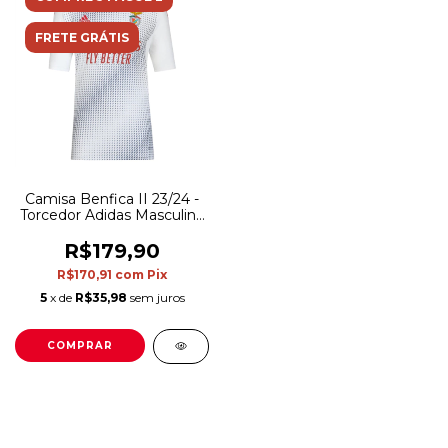
FRETE GRÁTIS
Camisa Benfica II 23/24 -
Torcedor Adidas Masculina
- Branca com detalhes em
vermelho e azul
R$179,90
R$170,91
com
Pix
5
x de
R$35,98
sem juros
COMPRAR