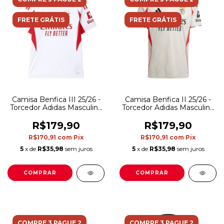
FRETE GRÁTIS
FRETE GRÁTIS
Camisa Benfica III 25/26 -
Camisa Benfica II 25/26 -
Torcedor Adidas Masculina
Torcedor Adidas Masculina
- Branca com detalhes em
- Bege
vermelho
R$179,90
R$179,90
R$170,91
com
Pix
R$170,91
com
Pix
5
x de
R$35,98
sem juros
5
x de
R$35,98
sem juros
COMPRAR
COMPRAR
COMPRE 3 PAGUE 2
COMPRE 3 PAGUE 2