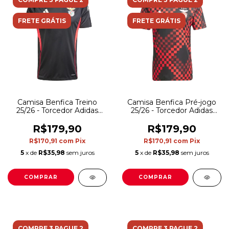
FRETE GRÁTIS
FRETE GRÁTIS
Camisa Benfica Treino
Camisa Benfica Pré-jogo
25/26 - Torcedor Adidas
25/26 - Torcedor Adidas
Masculina - Preta
Masculina - Preta com
detalhes em vermelho
R$179,90
R$179,90
R$170,91
com
Pix
R$170,91
com
Pix
5
x de
R$35,98
sem juros
5
x de
R$35,98
sem juros
COMPRAR
COMPRAR
COMPRE 3 PAGUE 2
COMPRE 3 PAGUE 2