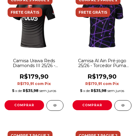
FRETE GRÁTIS
FRETE GRÁTIS
Camisa Urawa Reds
Camisa Al Ain Pré-jogo
Diamonds III 25/26 -
25/26 - Torcedor Puma
Torcedor Nike Masculina -
Masculina - Preta com
Preta
detalhes em roxo
R$179,90
R$179,90
R$170,91
com
Pix
R$170,91
com
Pix
5
x de
R$35,98
sem juros
5
x de
R$35,98
sem juros
COMPRAR
COMPRAR
COMPRE 3 PAGUE 2
COMPRE 3 PAGUE 2