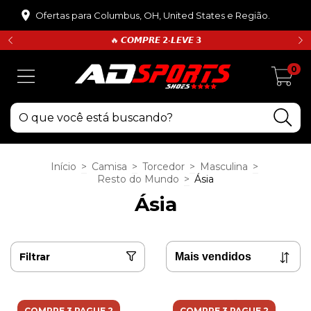
Ofertas para Columbus, OH, United States e Região.
🔥 𝘾𝙊𝙈𝙋𝙍𝙀 𝟮•𝙇𝙀𝙑𝙀 𝟯
0
Início
>
Camisa
>
Torcedor
>
Masculina
>
Resto do Mundo
>
Ásia
Ásia
Filtrar
COMPRE 3 PAGUE 2
COMPRE 3 PAGUE 2