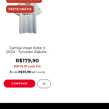
FRETE GRÁTIS
Camisa Vissel Kobe II
23/24 - Torcedor Rakuten
Masculina - Branca com
detalhes em preto e
R$179,90
vermelho
R$170,91
com
Pix
5
x de
R$35,98
sem juros
COMPRAR