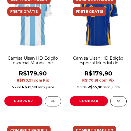
FRETE GRÁTIS
FRETE GRÁTIS
Camisa Ulsan HD Edição
Camisa Ulsan HD Edição
especial Mundial de
especial Mundial de
Clubes II 25/26 - Torcedor
Clubes 25/26 - Torcedor
Adidas Masculina - Branca
Adidas Masculina - Azul e
R$179,90
R$179,90
e azul
amarela
R$170,91
com
Pix
R$170,91
com
Pix
5
x de
R$35,98
sem juros
5
x de
R$35,98
sem juros
COMPRAR
COMPRAR
COMPRE 3 PAGUE 2
COMPRE 3 PAGUE 2