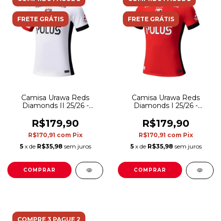
FRETE GRÁTIS
FRETE GRÁTIS
Camisa Urawa Reds
Camisa Urawa Reds
Diamonds II 25/26 -
Diamonds I 25/26 -
Torcedor Nike Masculina -
Torcedor Nike Masculina -
Branca
Vermelha e preta
R$179,90
R$179,90
R$170,91
com
Pix
R$170,91
com
Pix
5
x de
R$35,98
sem juros
5
x de
R$35,98
sem juros
COMPRAR
COMPRAR
COMPRE 3 PAGUE 2